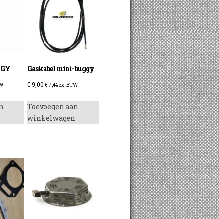
GGY
Gaskabel mini-buggy
€
9,00
TW
€
7,44
ex. BTW
n
Toevoegen aan
n
winkelwagen