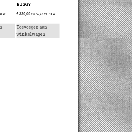
BUGGY
€
330,00
 BTW
€
272,73
ex. BTW
n
Toevoegen aan
n
winkelwagen