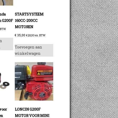
nda
STARTSYSTEEM
in G200F
160CC-200CC
MOTOREN
 BTW
€
35,00
€
28,93
ex. BTW
n
n
Toevoegen aan
winkelwagen
 voor
LONCIN G200F
en
MOTOR VOOR MINI