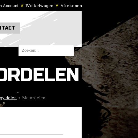
n Account
Winkelwagen
Afrekenen
//
//
NTACT
ORDELEN
gy delen
»
Motordelen