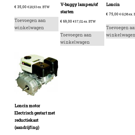
V-buggy lamp en/of
Loncin
€
35,00
€
28,93
ex. BTW
starten
€
75,00
€
61,98
ex.
Toevoegen aan
€
69,00
€
57,02
ex. BTW
winkelwagen
Toevoegen aa
Toevoegen aan
winkelwage
winkelwagen
Loncin motor
Electrisch gestart met
reductiekast
(aandrijfing)