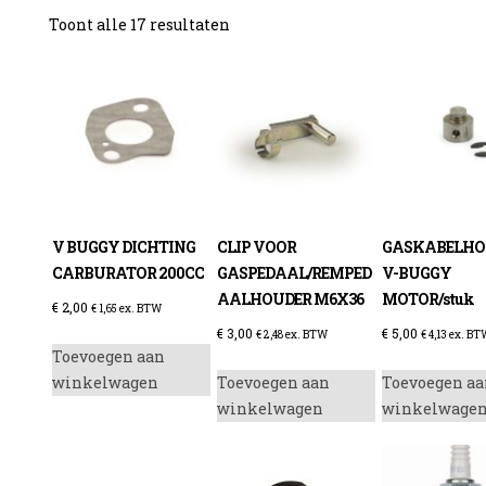
Gesorteerd
Toont alle 17 resultaten
op
prijs:
laag
naar
hoog
V BUGGY DICHTING
CLIP VOOR
GASKABELHO
CARBURATOR 200CC
GASPEDAAL/REMPED
V-BUGGY
AALHOUDER M6X36
MOTOR/stuk
€
2,00
€
1,65
ex. BTW
€
3,00
€
5,00
€
2,48
ex. BTW
€
4,13
ex. BT
Toevoegen aan
winkelwagen
Toevoegen aan
Toevoegen aa
winkelwagen
winkelwage