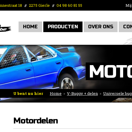
nnestraat 18
2275 Gierle
04 98 60 81 55
Mij
//
//
HOME
PRODUCTEN
OVER ONS
CO
MOT
U bent nu hier
Home
»
V-Buggy + delen
»
Universele bug
Motordelen