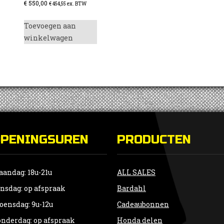
€
550,00
€
454,55
ex. BTW
Toevoegen aan
winkelwagen
OPENINGSUREN
PRODUCTEN
andag: 18u-21u
ALL SALES
nsdag: op afspraak
Bardahl
ensdag: 9u-12u
Cadeaubonnen
nderdag: op afspraak
Honda delen