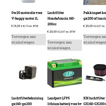
0w20 motorolie voor
Luchtfilter
Pakkingset ho
V-buggy motor 1L
Honda/loncin 160-
gx200 of lonc
200cc
€
19,00
€
29,00
€
15,70
ex. BTW
€
23,97
ex.
€
29,00
€
23,97
ex. BTW
Toevoegen aan
Toevoegen aa
winkelwagen
Toevoegen aan
winkelwage
winkelwagen
Luchtfilterbehuizing
Landport LFP5
KN luchtfilter
gx160-gx200
lithium batterij voor bv
GX160-GX200 