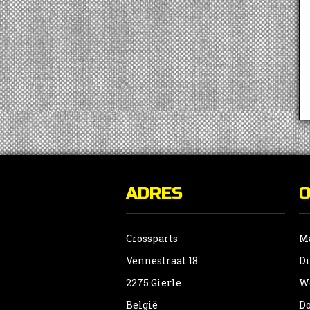
ADRES
Crossparts
Ma
Vennestraat 18
Di
2275 Gierle
Wo
België
Do