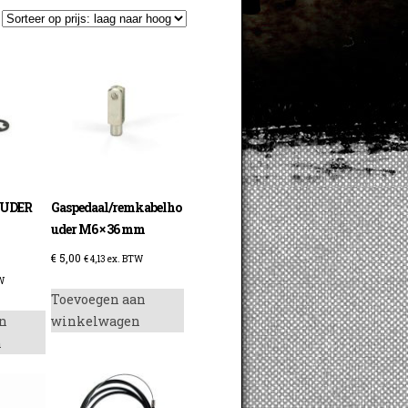
UDER
Gaspedaal/remkabelho
uder M6 × 36 mm
€
5,00
€
4,13
ex. BTW
W
Toevoegen aan
n
winkelwagen
n