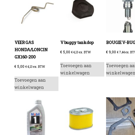
enzine
VEER GAS
V buggy tankdop
BOUGIE V-BU
HONDA/LONCIN
€
5,00
€
9,00
€
4,13
ex. BTW
€
7,44
ex. B
GX160-200
Toevoegen aan
Toevoegen aa
€
5,00
€
4,13
ex. BTW
winkelwagen
winkelwage
Toevoegen aan
winkelwagen