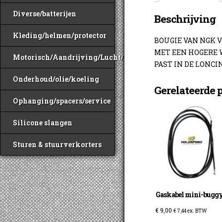
Diverse/batterijen
Beschrijving
Kleding/helmen/protector
BOUGIE VAN NGK V
MET EEN HOGERE 
Motorisch/Aandrijving/Lucht/Benzine
PAST IN DE LONC
Onderhoud/olie/koeling
Gerelateerde 
Ophanging/spacers/service
Silicone slangen
Sturen & stuurverkorters
Gaskabel mini-bugg
€
9,00
€
7,44
ex. BTW