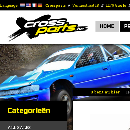
Language:
Crossparts
Vennestraat 18
2275 Gierle
//
//
/
HOME
P
U bent nu hier
H
Categorieën
ALL SALES