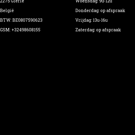
2275 Gierle
Woensdag: 9u-12u
België
Donderdag: op afspraak
BTW: BE0807590623
Vrijdag: 13u-16u
GSM: +32498608155
Zaterdag: op afspraak