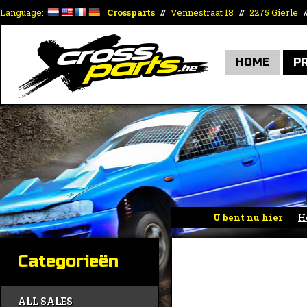
Language:
Crossparts
Vennestraat 18
2275 Gierle
//
//
/
HOME
P
U bent nu hier
H
Categorieën
ALL SALES