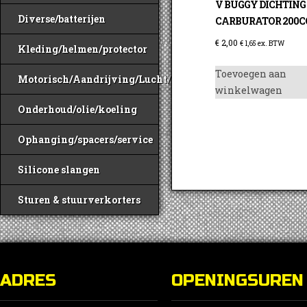
V BUGGY DICHTING
Diverse/batterijen
CARBURATOR 200C
€
2,00
€
1,65
ex. BTW
Kleding/helmen/protector
Toevoegen aan
Motorisch/Aandrijving/Lucht/Benzine
winkelwagen
Onderhoud/olie/koeling
Ophanging/spacers/service
Silicone slangen
Sturen & stuurverkorters
ADRES
OPENINGSUREN