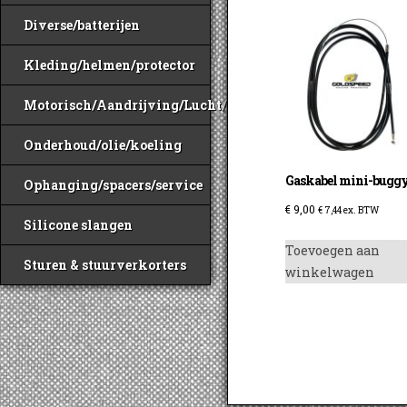
Diverse/batterijen
Kleding/helmen/protector
Motorisch/Aandrijving/Lucht/Benzine
Onderhoud/olie/koeling
Gaskabel mini-bugg
Ophanging/spacers/service
€
9,00
€
7,44
ex. BTW
Silicone slangen
Toevoegen aan
Sturen & stuurverkorters
winkelwagen