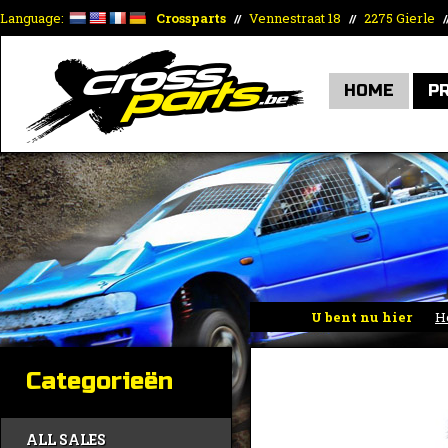
Language:
Crossparts
Vennestraat 18
2275 Gierle
//
//
/
HOME
P
U bent nu hier
H
Categorieën
ALL SALES