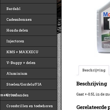
Bardahl
Cadeaubonnen
Honda delen
Injectoren
KMS + MAXXECU
V-Buggy + delen
Beschrijving
Aluminium
Beschrijving
Stoelen/Gordels/FIA
Gaat +-0.5L in de m
materiaal
Crossbanden
Crossbrillen en toebehoren
Gerelateerde 