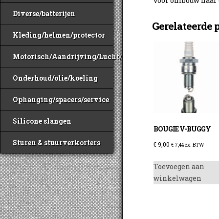
voor ombouw naar g
Diverse/batterijen
Gerelateerde 
Kleding/helmen/protector
Motorisch/Aandrijving/Lucht/Benzine
Onderhoud/olie/koeling
Ophanging/spacers/service
Silicone slangen
BOUGIE V-BUGGY
Sturen & stuurverkorters
€
9,00
€
7,44
ex. BTW
Toevoegen aan
winkelwagen