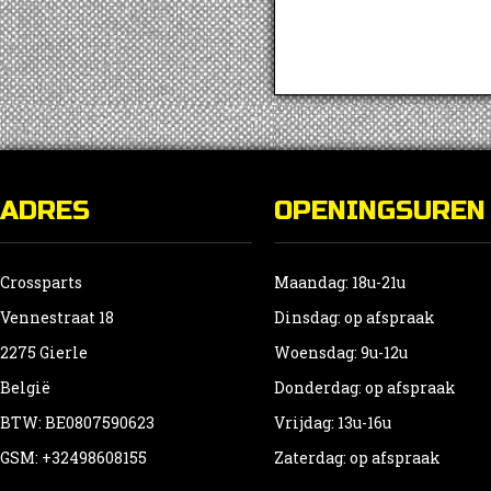
ADRES
OPENINGSUREN
Crossparts
Maandag: 18u-21u
Vennestraat 18
Dinsdag: op afspraak
2275 Gierle
Woensdag: 9u-12u
België
Donderdag: op afspraak
BTW: BE0807590623
Vrijdag: 13u-16u
GSM: +32498608155
Zaterdag: op afspraak