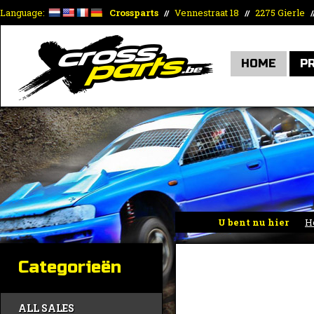
Language:
Crossparts
Vennestraat 18
2275 Gierle
//
//
/
HOME
P
U bent nu hier
H
Categorieën
ALL SALES