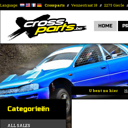
Language:
Crossparts
Vennestraat 18
2275 Gierle
//
//
/
HOME
P
U bent nu hier
H
Categorieën
ALL SALES