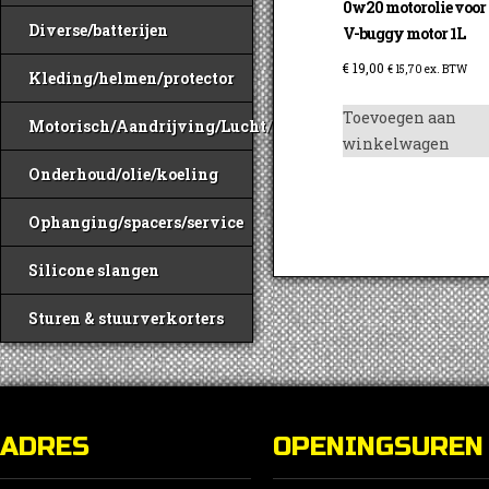
0w20 motorolie voor
Diverse/batterijen
V-buggy motor 1L
€
19,00
€
15,70
ex. BTW
Kleding/helmen/protector
Toevoegen aan
Motorisch/Aandrijving/Lucht/Benzine
winkelwagen
Onderhoud/olie/koeling
Ophanging/spacers/service
Silicone slangen
Sturen & stuurverkorters
ADRES
OPENINGSUREN