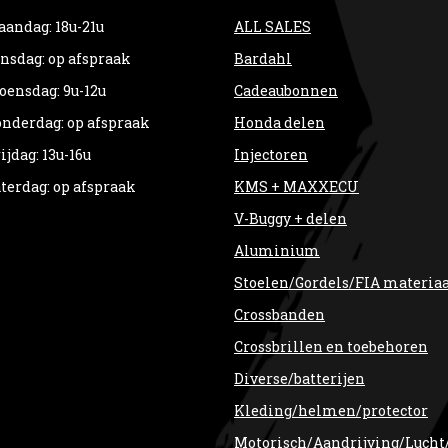
andag: 18u-21u
ALL SALES
nsdag: op afspraak
Bardahl
ensdag: 9u-12u
Cadeaubonnen
nderdag: op afspraak
Honda delen
ijdag: 13u-16u
Injectoren
terdag: op afspraak
KMS + MAXXECU
V-Buggy + delen
Aluminium
Stoelen/Gordels/FIA materia
Crossbanden
Crossbrillen en toebehoren
Diverse/batterijen
Kleding/helmen/protector
Motorisch/Aandrijving/Lucht