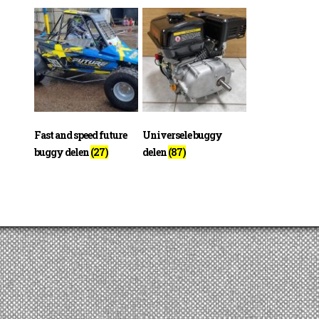
Fast and speed future
Universele buggy
buggy delen
(27)
delen
(87)