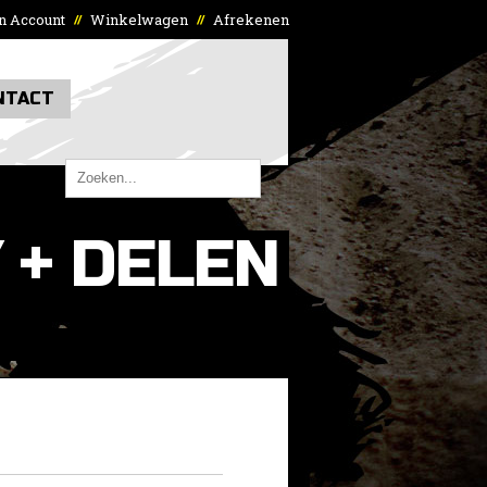
n Account
Winkelwagen
Afrekenen
//
//
NTACT
 + DELEN