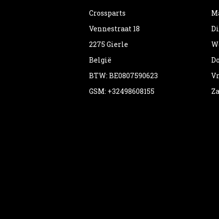
Crossparts
Ma
Vennestraat 18
Di
2275 Gierle
Wo
België
Do
BTW: BE0807590623
Vr
GSM: +32498608155
Za