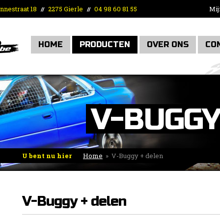
nnestraat 18
2275 Gierle
04 98 60 81 55
Mij
//
//
HOME
PRODUCTEN
OVER ONS
CO
V-BUGGY
U bent nu hier
Home
»
V-Buggy + delen
V-Buggy + delen