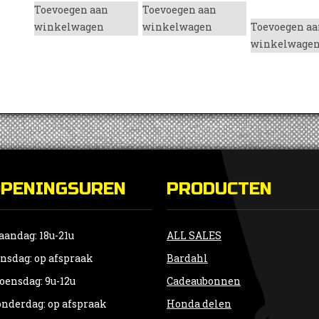
Toevoegen aan
Toevoegen aan
winkelwagen
winkelwagen
Toevoegen aa
winkelwage
OPENINGSUREN
PRODUCTEN
andag: 18u-21u
ALL SALES
nsdag: op afspraak
Bardahl
ensdag: 9u-12u
Cadeaubonnen
nderdag: op afspraak
Honda delen