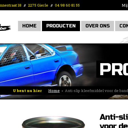
nnestraat 18
2275 Gierle
04 98 60 81 55
Mij
//
//
HOME
PRODUCTEN
OVER ONS
CO
PR
U bent nu hier
Home
»
Anti-slip kleefmiddel voor de ban
Anti-sl
voor d