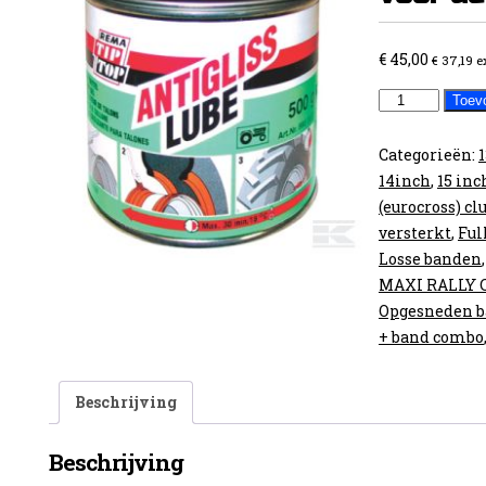
€
45,00
€
37,19
e
Anti-
Toev
slip
kleefmiddel
Categorieën:
voor
14inch
,
15 inc
de
(eurocross) cl
banden
versterkt
,
Ful
aantal
Losse banden
MAXI RALLY 
Opgesneden 
+ band combo
Beschrijving
Beschrijving