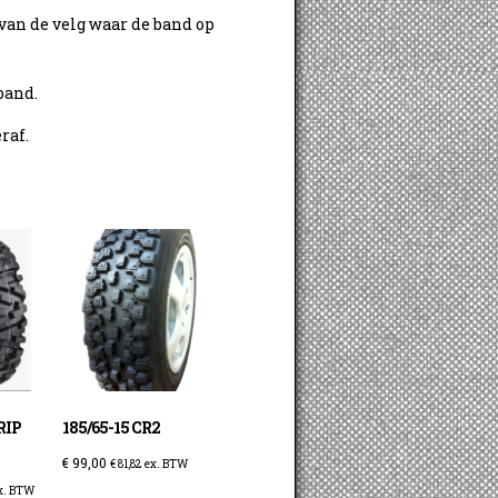
van de velg waar de band op
band.
raf.
RIP
185/65-15 CR2
€
99,00
€
81,82
ex. BTW
x. BTW