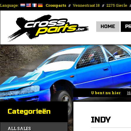
Language:
Crossparts
Vennestraat 18
2275 Gierle
//
//
/
HOME
P
U bent nu hier
H
Categorieën
INDY
ALL SALES