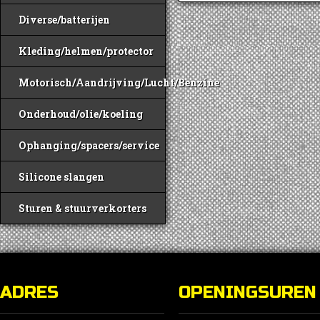
Diverse/batterijen
Kleding/helmen/protector
Motorisch/Aandrijving/Lucht/Benzine
Onderhoud/olie/koeling
Ophanging/spacers/service
Silicone slangen
Sturen & stuurverkorters
ADRES
OPENINGSUREN