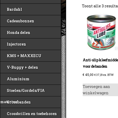
Toont alle 3 result
Bardahl
Cadeaubonnen
Honda delen
Injectoren
KMS + MAXXECU
Anti-slip kleefmidde
voor de banden
V-Buggy + delen
€
45,00
€
37,19
ex. BTW
Aluminium
Toevoegen aan
Stoelen/Gordels/FIA
winkelwagen
materiaal
Crossbanden
Crossbrillen en toebehoren