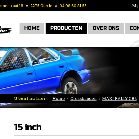
nnestraat 18
2275 Gierle
04 98 60 81 55
Mij
//
//
HOME
PRODUCTEN
OVER ONS
CO
U bent nu hier
Home
»
Crossbanden
»
MAXI RALLY CR2
15 inch