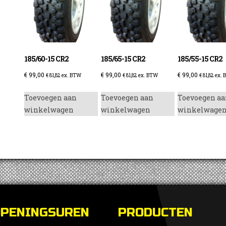
enzine
185/60-15 CR2
185/65-15 CR2
185/55-15 CR2
€
99,00
€
99,00
€
99,00
€
81,82
ex. BTW
€
81,82
ex. BTW
€
81,82
ex. 
Toevoegen aan
Toevoegen aan
Toevoegen aa
winkelwagen
winkelwagen
winkelwage
OPENINGSUREN
PRODUCTEN