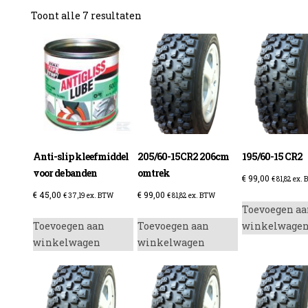
Gesorteerd
Toont alle 7 resultaten
op
prijs:
laag
naar
hoog
Anti-slip kleefmiddel
205/60-15CR2 206cm
195/60-15 CR2
voor de banden
omtrek
€
99,00
€
81,82
ex. 
€
45,00
€
99,00
€
37,19
ex. BTW
€
81,82
ex. BTW
Toevoegen aa
Toevoegen aan
Toevoegen aan
winkelwage
winkelwagen
winkelwagen