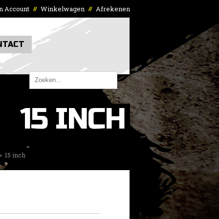
n Account
Winkelwagen
Afrekenen
//
//
NTACT
15 INCH
»
15 inch