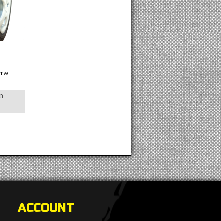
BTW
n
n
ACCOUNT