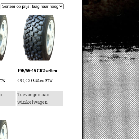
195/65-15 CR2 zeltex
€
99,00
BTW
€
81,82
ex. BTW
n
Toevoegen aan
n
winkelwagen