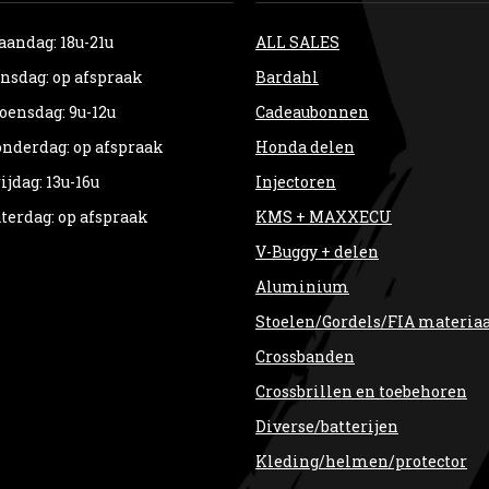
andag: 18u-21u
ALL SALES
nsdag: op afspraak
Bardahl
ensdag: 9u-12u
Cadeaubonnen
nderdag: op afspraak
Honda delen
ijdag: 13u-16u
Injectoren
terdag: op afspraak
KMS + MAXXECU
V-Buggy + delen
Aluminium
Stoelen/Gordels/FIA materia
Crossbanden
Crossbrillen en toebehoren
Diverse/batterijen
Kleding/helmen/protector