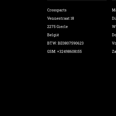
Crossparts
Ma
Vennestraat 18
Di
2275 Gierle
Wo
België
Do
BTW: BE0807590623
Vr
GSM: +32498608155
Za