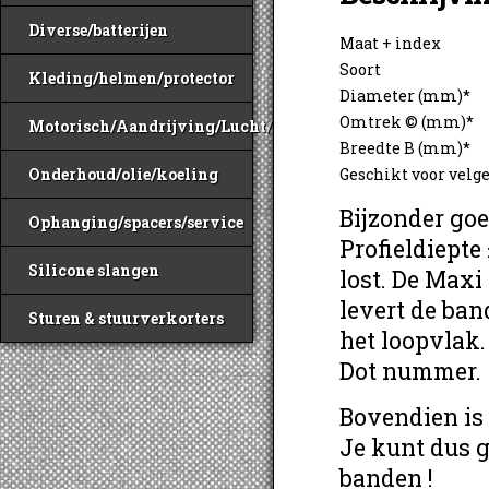
Diverse/batterijen
Maat + index
Soort
Kleding/helmen/protector
Diameter (mm)*
Omtrek © (mm)*
Motorisch/Aandrijving/Lucht/Benzine
Breedte B (mm)*
Geschikt voor velg
Onderhoud/olie/koeling
Bijzonder goe
Ophanging/spacers/service
Profieldiepte
Silicone slangen
lost. De Maxi
levert de ban
Sturen & stuurverkorters
het loopvlak
Dot nummer.
Bovendien is
Je kunt dus 
banden !