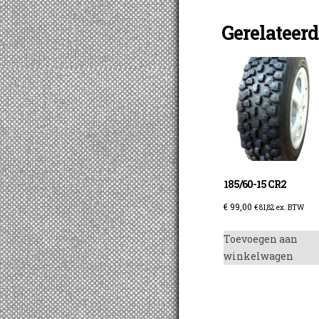
Gerelateer
185/60-15 CR2
€
99,00
€
81,82
ex. BTW
Toevoegen aan
winkelwagen