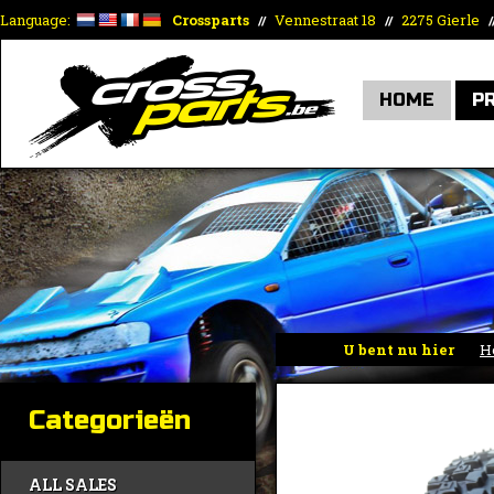
Language:
Crossparts
Vennestraat 18
2275 Gierle
//
//
/
HOME
P
U bent nu hier
H
Categorieën
ALL SALES