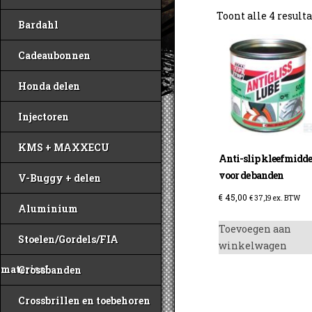
Toont alle 4 result
Bardahl
Cadeaubonnen
Honda delen
Injectoren
KMS + MAXXECU
Anti-slip kleefmidde
voor de banden
V-Buggy + delen
€
45,00
€
37,19
ex. BTW
Aluminium
Toevoegen aan
Stoelen/Gordels/FIA
winkelwagen
materiaal
Crossbanden
Crossbrillen en toebehoren