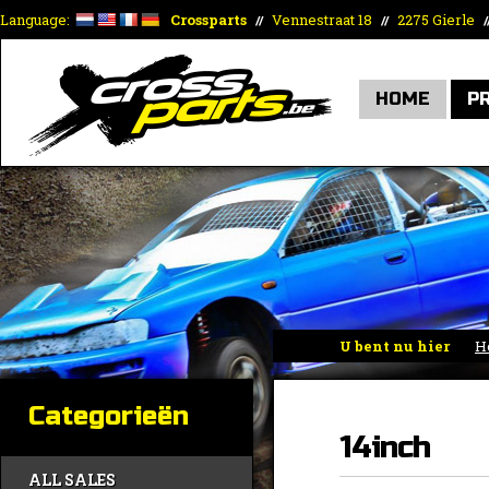
Language:
Crossparts
Vennestraat 18
2275 Gierle
//
//
/
HOME
P
U bent nu hier
H
Categorieën
14inch
ALL SALES