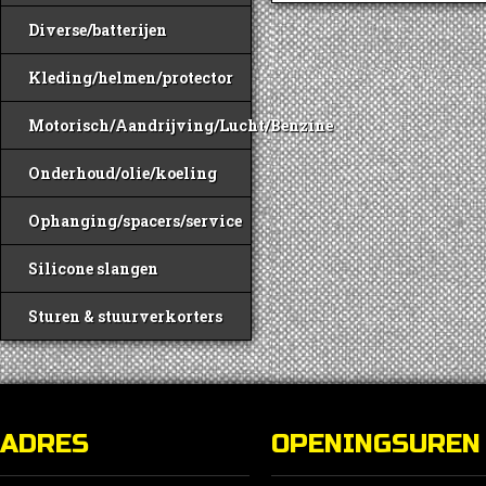
Diverse/batterijen
Kleding/helmen/protector
Motorisch/Aandrijving/Lucht/Benzine
Onderhoud/olie/koeling
Ophanging/spacers/service
Silicone slangen
Sturen & stuurverkorters
ADRES
OPENINGSUREN