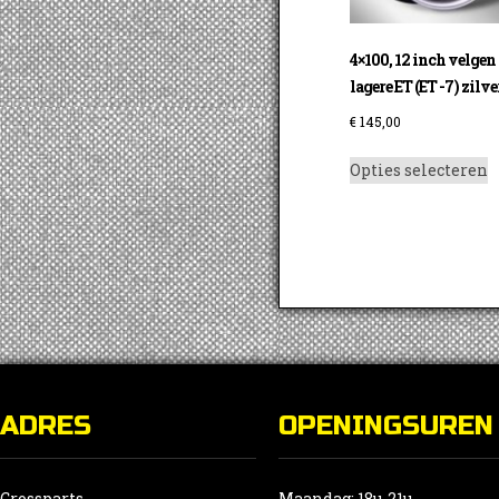
4×100, 12 inch velgen
lagere ET (ET -7) zilve
€
145,00
D
Opties selecteren
p
h
m
v
D
o
k
g
w
ADRES
OPENINGSUREN
o
d
p
Crossparts
Maandag: 18u-21u