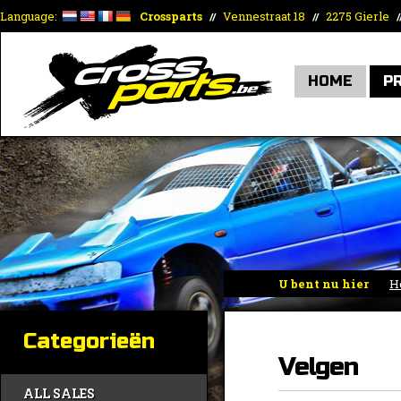
Language:
Crossparts
Vennestraat 18
2275 Gierle
//
//
/
HOME
P
U bent nu hier
H
Categorieën
Velgen
ALL SALES