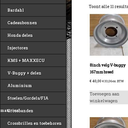
Toont alle 11 result
Bardahl
Cadeaubonnen
Honda delen
Injectoren
KMS + MAXXECU
8inch velg V-buggy
167mm breed
V-Buggy + delen
€
40,00
€
33,06
ex. BTW
Aluminium
Toevoegen aan
Stoelen/Gordels/FIA
winkelwagen
materiaal
Crossbanden
Crossbrillen en toebehoren