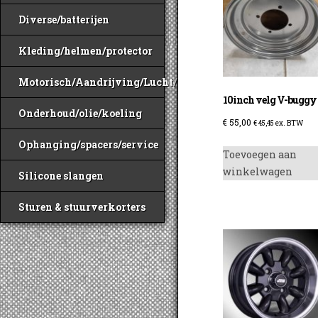
Diverse/batterijen
Kleding/helmen/protector
Motorisch/Aandrijving/Lucht/Benzine
10inch velg V-buggy
Onderhoud/olie/koeling
€
55,00
€
45,45
ex. BTW
Ophanging/spacers/service
Toevoegen aan
winkelwagen
Silicone slangen
Sturen & stuurverkorters