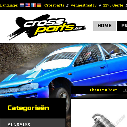
Language:
Crossparts
Vennestraat 18
2275 Gierle
//
//
/
HOME
P
U bent nu hier
H
Categorieën
ALL SALES