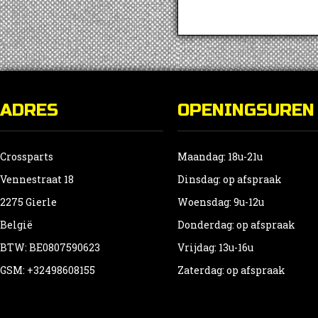
ADRES
OPENINGSUREN
Crossparts
Maandag: 18u-21u
Vennestraat 18
Dinsdag: op afspraak
2275 Gierle
Woensdag: 9u-12u
België
Donderdag: op afspraak
BTW: BE0807590623
Vrijdag: 13u-16u
GSM: +32498608155
Zaterdag: op afspraak