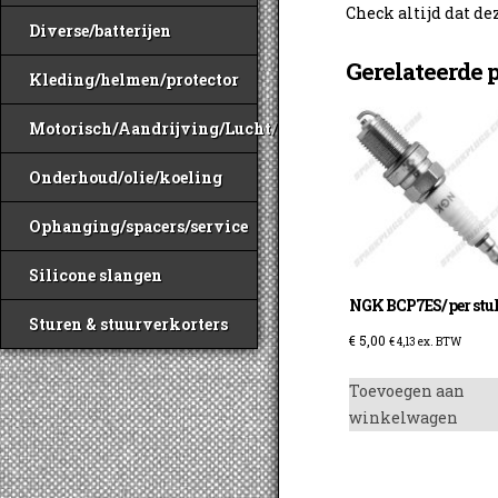
Check altijd dat de
Diverse/batterijen
Gerelateerde 
Kleding/helmen/protector
Motorisch/Aandrijving/Lucht/Benzine
Onderhoud/olie/koeling
Ophanging/spacers/service
Silicone slangen
NGK BCP7ES/ per stu
Sturen & stuurverkorters
€
5,00
€
4,13
ex. BTW
Toevoegen aan
winkelwagen