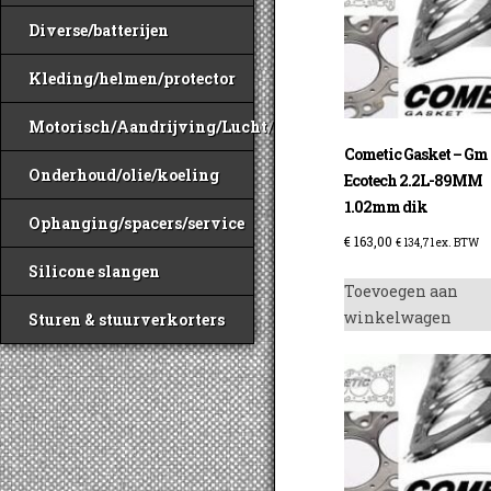
Diverse/batterijen
Kleding/helmen/protector
Motorisch/Aandrijving/Lucht/Benzine
Cometic Gasket – Gm
Onderhoud/olie/koeling
Ecotech 2.2L-89MM
1.02mm dik
Ophanging/spacers/service
€
163,00
€
134,71
ex. BTW
Silicone slangen
Toevoegen aan
winkelwagen
Sturen & stuurverkorters