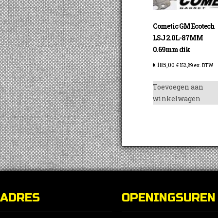
Cometic GM Ecotech
LSJ 2.0L-87MM
0.69mm dik
€
185,00
€
152,89
ex. BTW
Toevoegen aan
winkelwagen
ADRES
OPENINGSUREN