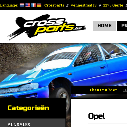
Language:
Crossparts
Vennestraat 18
2275 Gierle
//
//
/
HOME
P
U bent nu hier
H
koppakkingen
»
Ope
Categorieën
Opel
ALL SALES