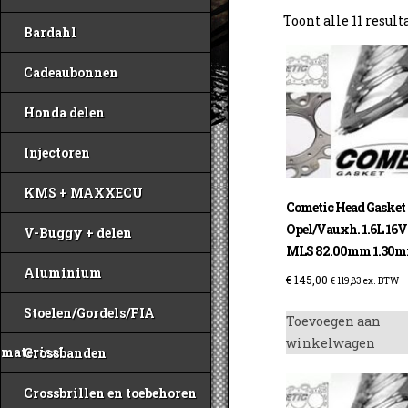
Toont alle 11 result
Bardahl
Cadeaubonnen
Honda delen
Injectoren
KMS + MAXXECU
Cometic Head Gasket
Opel/Vauxh. 1.6L 16V
V-Buggy + delen
MLS 82.00mm 1.30
Aluminium
€
145,00
€
119,83
ex. BTW
Stoelen/Gordels/FIA
Toevoegen aan
winkelwagen
materiaal
Crossbanden
Crossbrillen en toebehoren