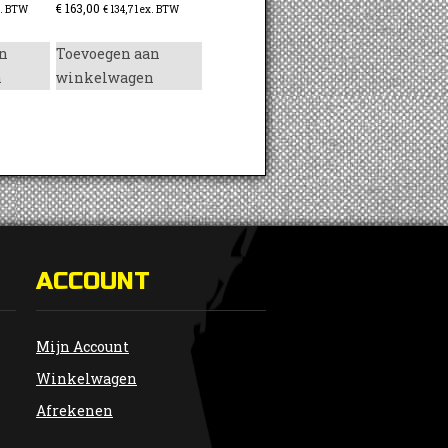
€
163,00
. BTW
€
134,71
ex. BTW
n
Toevoegen aan
n
winkelwagen
ACCOUNT
Mijn Account
Winkelwagen
Afrekenen