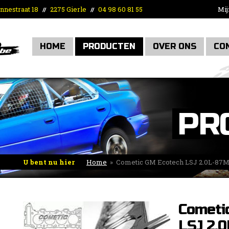
nnestraat 18
2275 Gierle
04 98 60 81 55
Mij
//
//
HOME
PRODUCTEN
OVER ONS
CO
PR
U bent nu hier
Home
»
Cometic GM Ecotech LSJ 2.0L-87
Cometi
LSJ 2.