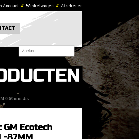
n Account
Winkelwagen
Afrekenen
//
//
NTACT
ODUCTEN
MM 0.69mm dik
c GM Ecotech
0L-87MM