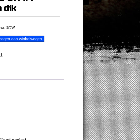
 dik
ex. BTW
oegen aan winkelwagen
l
Head gasket