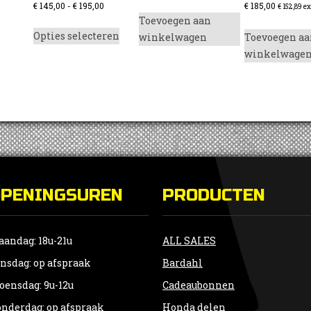
Prijsklasse:
€
145,00
-
€
195,00
€
185,00
€
152,89
ex
Toevoegen aan
€ 145,00
Dit
Opties selecteren
winkelwagen
Toevoegen aa
tot
product
winkelwage
€ 195,00
heeft
meerdere
variaties.
Deze
optie
kan
gekozen
worden
OPENINGSUREN
op
PRODUCTEN
de
productpagina
andag: 18u-21u
ALL SALES
nsdag: op afspraak
Bardahl
ensdag: 9u-12u
Cadeaubonnen
nderdag: op afspraak
Honda delen