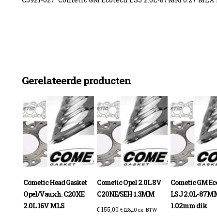
enzine
Gerelateerde producten
Cometic Head Gasket
Cometic Opel 2.0L 8V
Cometic GM Ec
Opel/Vauxh. C20XE
C20NE/SEH 1.3MM
LSJ 2.0L-87M
2.0L 16V MLS
1.02mm dik
€
155,00
€
128,10
ex. BTW