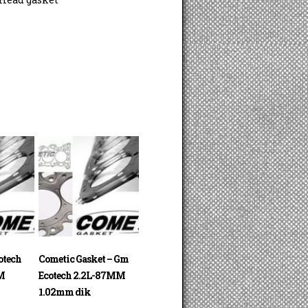
otech
Cometic Gasket – Gm
M
Ecotech 2.2L-87MM
1.02mm dik