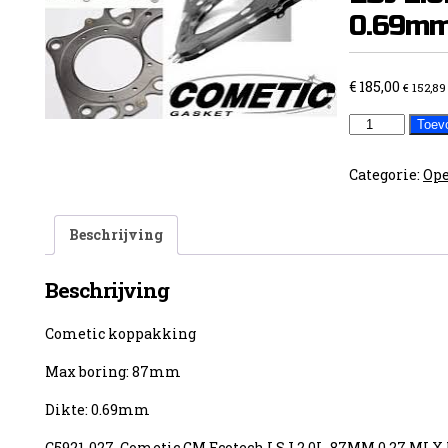
0.69mm
€
185,00
€
152,89
Cometic
Toev
GM
Ecotech
Categorie:
Ope
LSJ
2.0L-
Beschrijving
87MM
0.69mm
Beschrijving
dik
aantal
Cometic koppakking
Max boring: 87mm
Dikte: 0.69mm
C5921-027 Cometic GM Ecotech LSJ 2.0L-87MM 0.27 MLX 