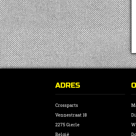
ADRES
Crossparts
Ma
Vennestraat 18
Di
2275 Gierle
Wo
België
Do