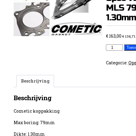
MLS 7
1.30mm
€
163,00
€
134,71
Cometic
Toev
Head
Gasket
Categorie:
Ope
Opel/Vauxh.
1.6L
Beschrijving
16V
MLS
Beschrijving
79.00mm
1.30mm
Cometic koppakking
aantal
Max boring: 79mm
Dikte: 1.30mm