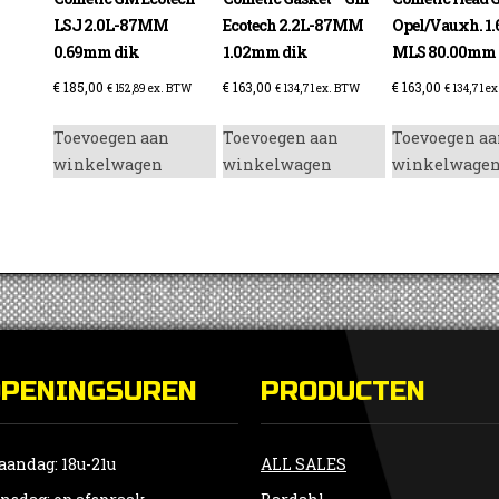
LSJ 2.0L-87MM
Ecotech 2.2L-87MM
Opel/Vauxh. 1.
0.69mm dik
1.02mm dik
MLS 80.00mm
€
185,00
€
163,00
€
163,00
€
152,89
ex. BTW
€
134,71
ex. BTW
€
134,71
ex
Toevoegen aan
Toevoegen aan
Toevoegen aa
winkelwagen
winkelwagen
winkelwage
OPENINGSUREN
PRODUCTEN
andag: 18u-21u
ALL SALES