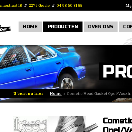
nnestraat 18
2275 Gierle
04 98 60 81 55
Mij
//
//
HOME
PRODUCTEN
OVER ONS
CO
PR
U bent nu hier
Home
»
Cometic Head Gasket Opel/Vauxh.
Cometi
Opel/Va