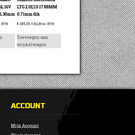
6L 16V
LTG 2.0L’13-17 88MM
 1.30mm
0.71mm dik
€
185,00
. BTW
€
152,89
ex. BTW
n
Toevoegen aan
n
winkelwagen
ACCOUNT
Mijn Account