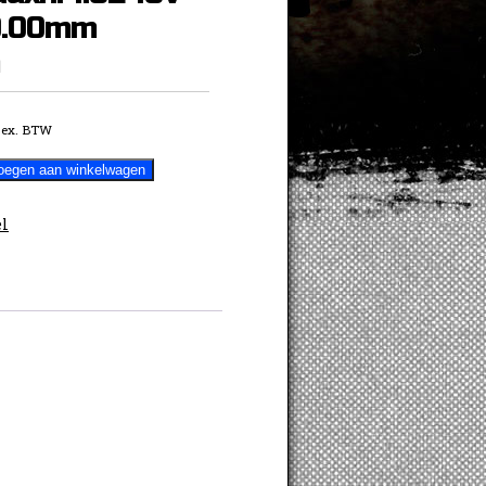
9.00mm
ex. BTW
oegen aan winkelwagen
l