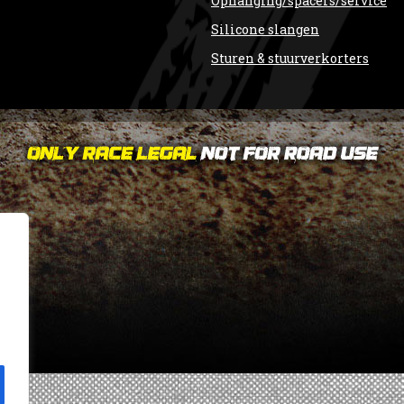
Ophanging/spacers/service
Silicone slangen
Sturen & stuurverkorters