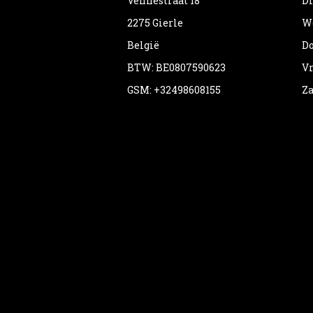
Vennestraat 18
Di
2275 Gierle
Wo
België
Do
BTW: BE0807590623
Vr
GSM: +32498608155
Za