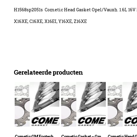
H1568sp2051s Cometic Head Gasket Opel/Vauxh. 1.6L 1
X16XE, C16XE, X16EI, Y16XE, Z16XE
enzine
Gerelateerde producten
Cometic GM Ecotech
Cometic Gasket – Gm
Cometic Head 