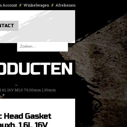
n Account
Winkelwagen
Afrekenen
//
//
NTACT
ODUCTEN
 1.6L 16V MLS 79.00mm 1.30mm
c Head Gasket
uxh. 1.6L 16V