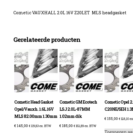
Cometic VAUXHALL 2.0L 16V Z20LET MLS headgasket
enzine
Gerelateerde producten
Cometic Head Gasket
Cometic GM Ecotech
Cometic Opel 2
Opel/Vauxh. 1.6L 16V
LSJ 2.0L-87MM
C20NE/SEH 1.
MLS 82.00mm 1.30mm
1.02mm dik
€
155,00
€
128,10
ex
€
145,00
€
185,00
€
119,83
ex. BTW
€
152,89
ex. BTW
Toevoegen aa