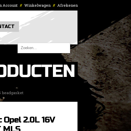
n Account
Winkelwagen
Afrekenen
//
//
NTACT
ODUCTEN
S headgasket
 Opel 2.0L 16V
T MLS