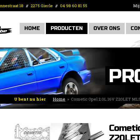
nnestraat 18
2275 Gierle
04 98 60 81 55
Mij
//
//
HOME
PRODUCTEN
OVER ONS
CO
PR
U bent nu hier
Home
»
Cometic Opel 2.0L 16V Z20LET ML
Cometic
Z20LE