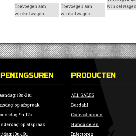
Toevoegen aan
Toevoegen aan
winkelwage
winkelwagen
winkelwagen
OPENINGSUREN
PRODUCTEN
andag: 18u-21u
ALL SALES
nsdag: op afspraak
Bardahl
ensdag: 9u-12u
Cadeaubonnen
nderdag: op afspraak
Honda delen
ijdag: 13u-16u
Injectoren