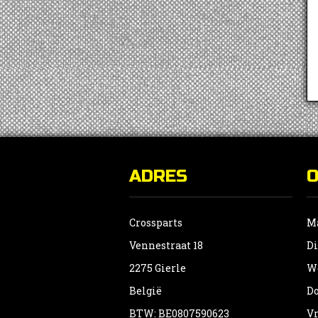
ADRES
Crossparts
Ma
Vennestraat 18
Di
2275 Gierle
Wo
België
Do
BTW: BE0807590623
Vr