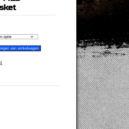
sket
oegen aan winkelwagen
l