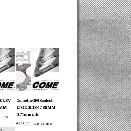
.0L 8V
Cometic GM Ecotech
3MM
LTG 2.0L’13-17 88MM
0.71mm dik
. BTW
€
185,00
€
152,89
ex. BTW
n