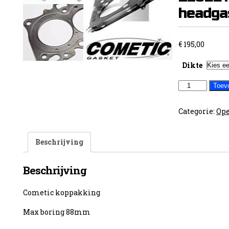
headga
€
195,00
Dikte
Cometic
Toev
Opel
2.0L
Categorie:
Ope
16V
Z20LET
Beschrijving
MLS
headgasket
Beschrijving
aantal
Cometic koppakking
Max boring 88mm