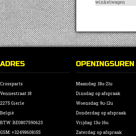
winkelwagen
ADRES
OPENINGSUREN
Crossparts
Maandag: 18u-21u
Vennestraat 18
Dinsdag: op afspraak
2275 Gierle
Woensdag: 9u-12u
België
Donderdag: op afspraak
BTW: BE0807590623
Vrijdag: 13u-16u
GSM: +32498608155
Zaterdag: op afspraak