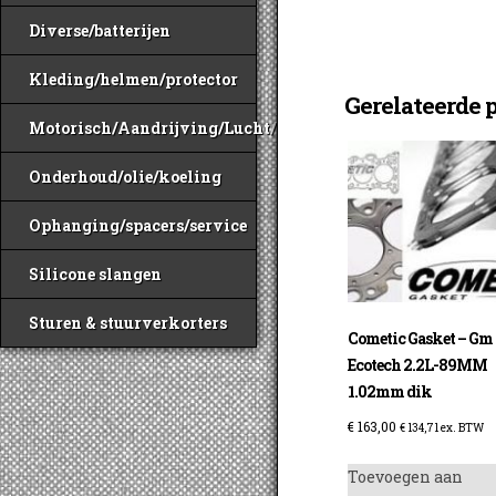
Diverse/batterijen
Kleding/helmen/protector
Gerelateerde 
Motorisch/Aandrijving/Lucht/Benzine
Onderhoud/olie/koeling
Ophanging/spacers/service
Silicone slangen
Sturen & stuurverkorters
Cometic Gasket – Gm
Ecotech 2.2L-89MM
1.02mm dik
€
163,00
€
134,71
ex. BTW
Toevoegen aan