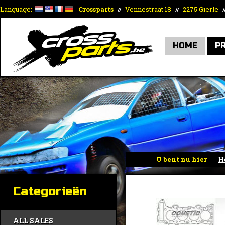
Language:
Crossparts
Vennestraat 18
2275 Gierle
//
//
/
HOME
P
U bent nu hier
H
Categorieën
ALL SALES