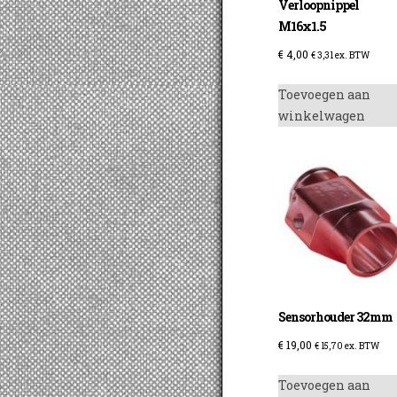
Verloopnippel
M16x1.5
€
4,00
€
3,31
ex. BTW
Toevoegen aan
winkelwagen
Sensorhouder 32mm
€
19,00
€
15,70
ex. BTW
Toevoegen aan