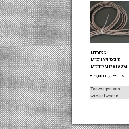
LEIDING
MECHANISCHE
METER M12X1.5 3M
€
79,00
€
65,29
ex. BTW
Toevoegen aan
winkelwagen