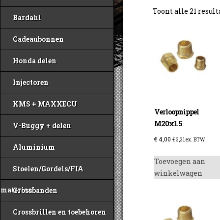
Toont alle 21 resul
Bardahl
Cadeaubonnen
Honda delen
Injectoren
KMS + MAXXECU
Verloopnippel
M20x1.5
V-Buggy + delen
€
4,00
€
3,31
ex. BTW
Aluminium
Toevoegen aan
Stoelen/Gordels/FIA
winkelwagen
materiaal
Crossbanden
Crossbrillen en toebehoren