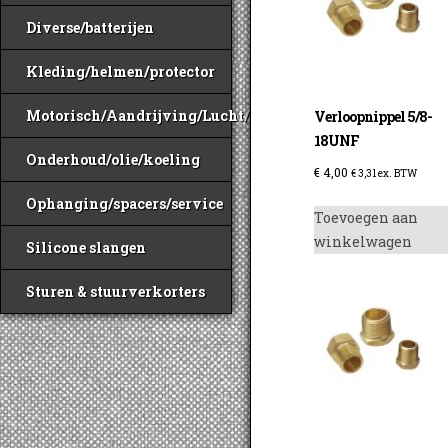
Diverse/batterijen
Kleding/helmen/protector
Motorisch/Aandrijving/Lucht/Benzine
Verloopnippel 5/8-
18UNF
Onderhoud/olie/koeling
€
4,00
€
3,31
ex. BTW
Ophanging/spacers/service
Toevoegen aan
winkelwagen
Silicone slangen
Sturen & stuurverkorters