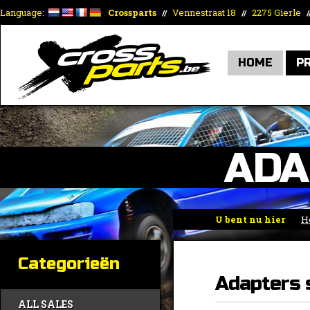
Language:
Crossparts
Vennestraat 18
2275 Gierle
//
//
/
HOME
P
ADA
U bent nu hier
H
Categorieën
Adapters 
ALL SALES