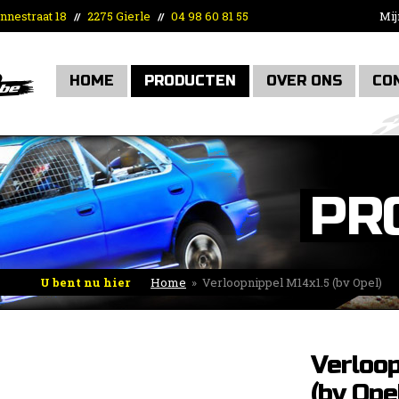
nnestraat 18
2275 Gierle
04 98 60 81 55
Mij
//
//
HOME
PRODUCTEN
OVER ONS
CO
PR
U bent nu hier
Home
»
Verloopnippel M14x1.5 (bv Opel)
Verloop
(bv Ope