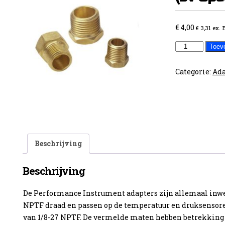
€
4,00
€
3,31
ex.
Verloopnippe
Toev
M14x1.5
(bv
Categorie:
Ada
Opel)
aantal
Beschrijving
Beschrijving
De Performance Instrument adapters zijn allemaal inwe
NPTF draad en passen op de temperatuur en druksensor
van 1/8-27 NPTF. De vermelde maten hebben betrekking 