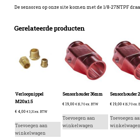
De sensoren op onze site komen met de 1/8-27NTPF draa
Gerelateerde producten
enzine
Verloopnippel
Sensorhouder 36mm
Sensorhouder
M20x1.5
€
19,00
€
19,00
€
15,70
ex. BTW
€
15,70
ex.
€
4,00
€
3,31
ex. BTW
Toevoegen aan
Toevoegen aa
Toevoegen aan
winkelwagen
winkelwage
winkelwagen