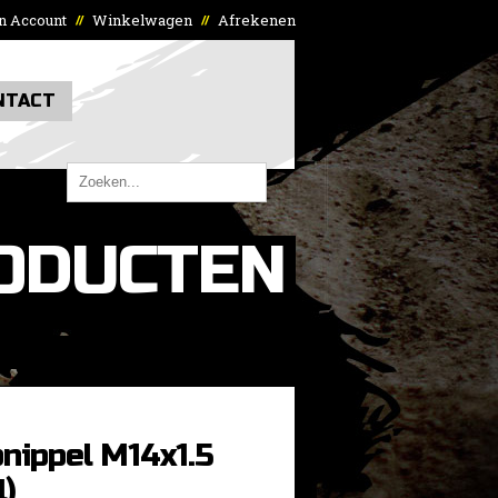
n Account
Winkelwagen
Afrekenen
//
//
NTACT
ODUCTEN
nippel M14x1.5
l)