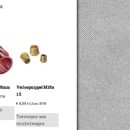
d .
 28mm
Verloopnippel M18x
1.5
 BTW
€
4,00
€
3,31
ex. BTW
n
n
Toevoegen aan
winkelwagen