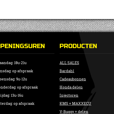
OPENINGSUREN
PRODUCTEN
andag: 18u-21u
ALL SALES
nsdag: op afspraak
Bardahl
ensdag: 9u-12u
Cadeaubonnen
nderdag: op afspraak
Honda delen
ijdag: 13u-16u
Injectoren
terdag: op afspraak
KMS + MAXXECU
V-Buggy + delen