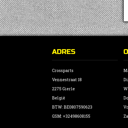
ADRES
Crossparts
Ma
Vennestraat 18
Di
2275 Gierle
Wo
België
Do
BTW: BE0807590623
Vr
GSM: +32498608155
Za