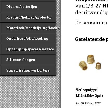
van 1/8-27 N
Diverse/batterijen
de uitwendig
Kleding/helmen/protector
De sensoren 
Motorisch/Aandrijving/Lucht/Benzine
Gerelateerde 
Onderhoud/olie/koeling
Ophanging/spacers/service
Silicone slangen
Sturen & stuurverkorters
Verloopnippel
M14x1.5 (bv Opel)
€
4,00
€
3,31
ex. BTW