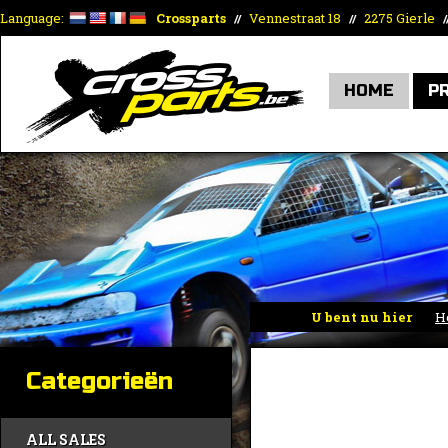
Language:
Crossparts
Vennestraat 18
2275 Gierle
//
//
/
HOME
P
U bent nu hier
H
Categorieën
ALL SALES