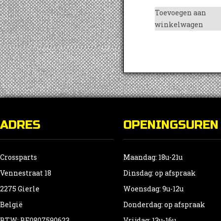
Toevoegen aan
winkelwagen
ADRES
OPENINGSUREN
Crossparts
Maandag: 18u-21u
Vennestraat 18
Dinsdag: op afspraak
2275 Gierle
Woensdag: 9u-12u
België
Donderdag: op afspraak
BTW: BE0807590623
Vrijdag: 13u-16u