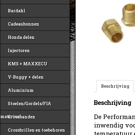
Bardahl
Cadeaubonnen
Honda delen
Injectoren
KMS + MAXXECU
V-Buggy + delen
Beschrijving
Aluminium
Beschrijving
Stoelen/Gordels/FIA
De Performan
materiaal
Crossbanden
inwendig voo
Crossbrillen en toebehoren
temperatuur 