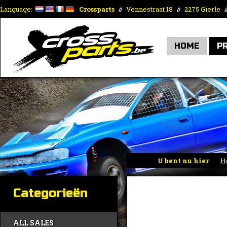
Language:
Crossparts
Vennestraat 18
2275 Gierle
//
//
/
HOME
P
U bent nu hier
H
Categorieën
ALL SALES