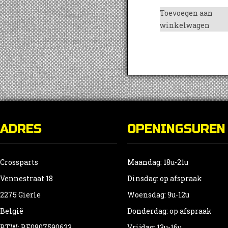
Toevoegen aan
winkelwagen
ADRES
OPENINGSUREN
Crossparts
Maandag: 18u-21u
Vennestraat 18
Dinsdag: op afspraak
2275 Gierle
Woensdag: 9u-12u
België
Donderdag: op afspraak
BTW: BE0807590623
Vrijdag: 13u-16u