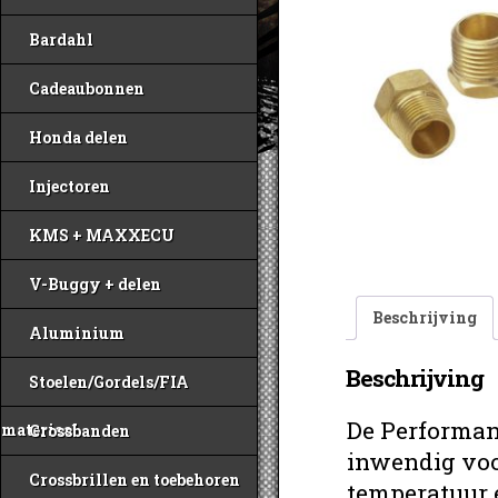
Bardahl
Cadeaubonnen
Honda delen
Injectoren
KMS + MAXXECU
V-Buggy + delen
Beschrijving
Aluminium
Beschrijving
Stoelen/Gordels/FIA
De Performan
materiaal
Crossbanden
inwendig voo
Crossbrillen en toebehoren
temperatuur 