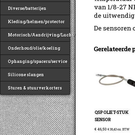
van 1/8-27 N
Diverse/batterijen
de uitwendig
Kleding/helmen/protector
De sensoren 
Motorisch/Aandrijving/Lucht/Benzine
Gerelateerde 
Onderhoud/olie/koeling
Ophanging/spacers/service
Silicone slangen
Sturen & stuurverkorters
QSP OLIE T-STUK
SENSOR
€
46,50
€
38,43
ex. BTW