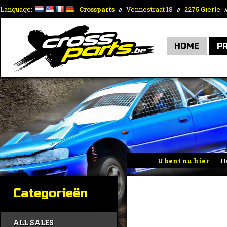
Language:
Crossparts
Vennestraat 18
2275 Gierle
//
//
/
HOME
P
U bent nu hier
H
Categorieën
ALL SALES