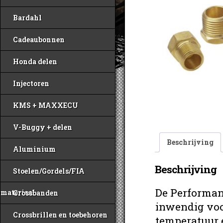
Bardahl
Cadeaubonnen
Honda delen
Injectoren
KMS + MAXXECU
V-Buggy + delen
Beschrijving
Aluminium
Beschrijving
Stoelen/Gordels/FIA
De Performan
materiaal
Crossbanden
inwendig voo
Crossbrillen en toebehoren
temperatuur 