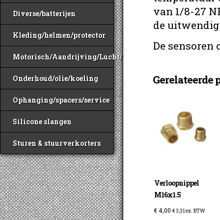
van 1/8-27 N
Diverse/batterijen
de uitwendig
Kleding/helmen/protector
De sensoren 
Motorisch/Aandrijving/Lucht/Benzine
Gerelateerde 
Onderhoud/olie/koeling
Ophanging/spacers/service
Silicone slangen
Sturen & stuurverkorters
Verloopnippel
M16x1.5
€
4,00
€
3,31
ex. BTW