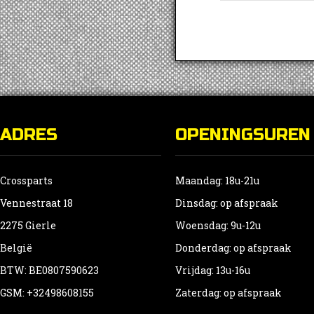
ADRES
OPENINGSUREN
Crossparts
Maandag: 18u-21u
Vennestraat 18
Dinsdag: op afspraak
2275 Gierle
Woensdag: 9u-12u
België
Donderdag: op afspraak
BTW: BE0807590623
Vrijdag: 13u-16u
GSM: +32498608155
Zaterdag: op afspraak