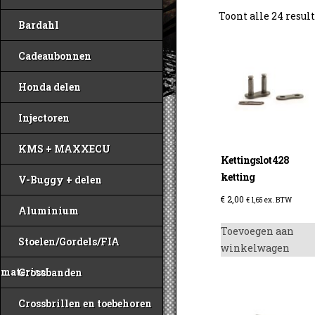
Toont alle 24 resul
Bardahl
Cadeaubonnen
Honda delen
Injectoren
KMS + MAXXECU
Kettingslot 428
ketting
V-Buggy + delen
€
2,00
€
1,65
ex. BTW
Aluminium
Toevoegen aan
Stoelen/Gordels/FIA
winkelwagen
materiaal
Crossbanden
Crossbrillen en toebehoren