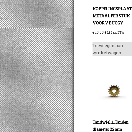
KOPPELINGSPLAAT
METAAL PER STUK
VOOR V BUGGY
€
10,00
€
8,26
ex. BTW
Toevoegen aan
winkelwagen
Tandwiel 11Tanden
diameter 22mm