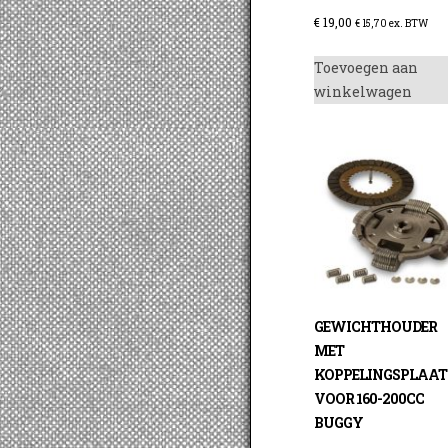
€
19,00
€
15,70
ex. BTW
Toevoegen aan
winkelwagen
GEWICHTHOUDER
MET
KOPPELINGSPLAAT
VOOR 160-200CC
BUGGY