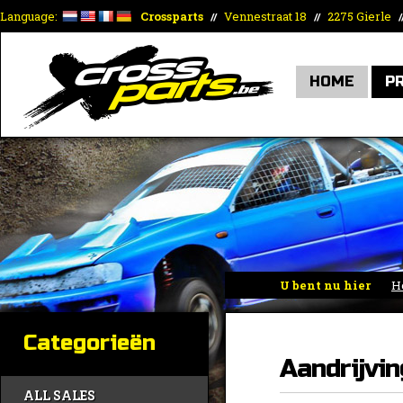
Language:
Crossparts
Vennestraat 18
2275 Gierle
//
//
/
HOME
P
U bent nu hier
H
Categorieën
Aandrijvin
ALL SALES