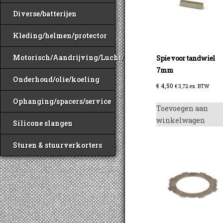
Diverse/batterijen
Kleding/helmen/protector
Motorisch/Aandrijving/Lucht/Benzine
Spie voor tandwiel
7mm
Onderhoud/olie/koeling
€
4,50
€
3,72
ex. BTW
Ophanging/spacers/service
Toevoegen aan
winkelwagen
Silicone slangen
Sturen & stuurverkorters