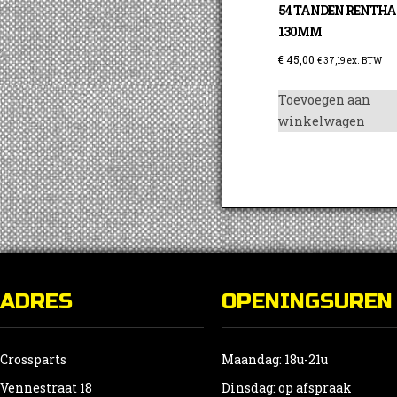
54 TANDEN RENTHA
130MM
€
45,00
€
37,19
ex. BTW
Toevoegen aan
winkelwagen
ADRES
OPENINGSUREN
Crossparts
Maandag: 18u-21u
Vennestraat 18
Dinsdag: op afspraak