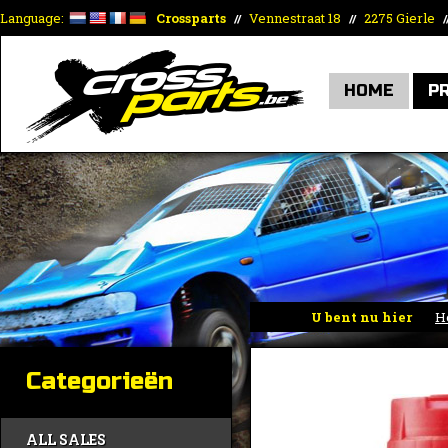
Language:
Crossparts
Vennestraat 18
2275 Gierle
//
//
/
HOME
P
U bent nu hier
H
Categorieën
ALL SALES