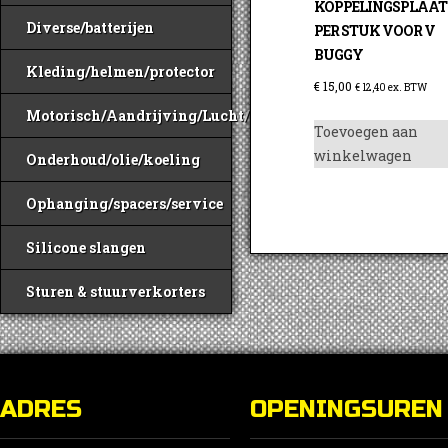
KOPPELINGSPLAAT
Diverse/batterijen
PER STUK VOOR V
BUGGY
Kleding/helmen/protector
€
15,00
€
12,40
ex. BTW
Motorisch/Aandrijving/Lucht/Benzine
Toevoegen aan
winkelwagen
Onderhoud/olie/koeling
Ophanging/spacers/service
Silicone slangen
Sturen & stuurverkorters
ADRES
OPENINGSUREN