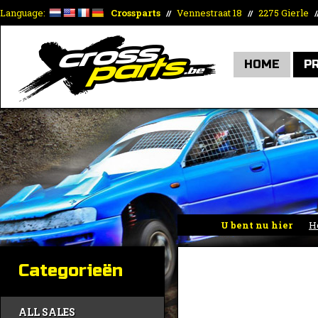
Language:
Crossparts
Vennestraat 18
2275 Gierle
//
//
/
HOME
P
U bent nu hier
H
Categorieën
ALL SALES