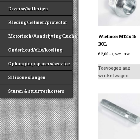
Diverse/batterijen
Kleding/helmen/protector
Motorisch/Aandrijving/Lucht/Benzine
Wielmoer M12 x 15
BOL
Onderhoud/olie/koeling
€
2,00
€
1,65
ex. BTW
Ophanging/spacers/service
Toevoegen aan
winkelwagen
Silicone slangen
Sturen & stuurverkorters