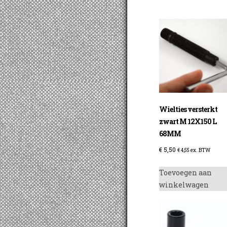
Wielties versterkt
zwart M 12X150 L
68MM
€
5,50
€
4,55
ex. BTW
Toevoegen aan
winkelwagen