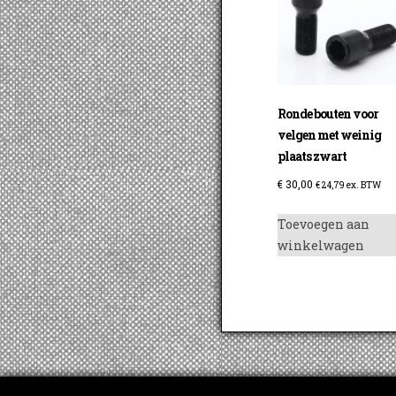
Ronde bouten voor
velgen met weinig
plaats zwart
€
30,00
€
24,79
ex. BTW
Toevoegen aan
winkelwagen