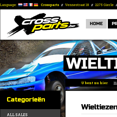
Language:
Crossparts
Vennestraat 18
2275 Gierle
//
//
/
HOME
P
WIELT
U bent nu hier
H
Categorieën
Wieltieze
ALL SALES