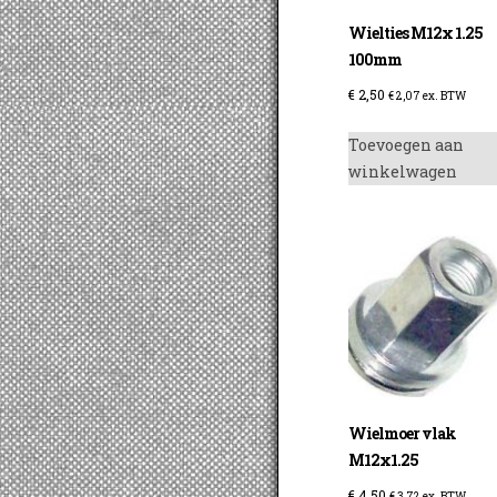
Wielties M12x 1.25
100mm
€
2,50
€
2,07
ex. BTW
Toevoegen aan
winkelwagen
Wielmoer vlak
M12x1.25
€
4,50
€
3,72
ex. BTW