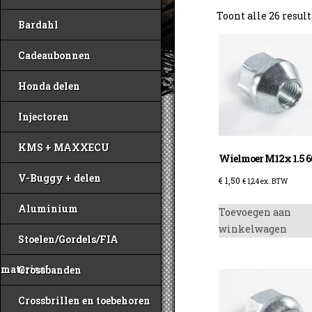
Toont alle 26 resul
Bardahl
Cadeaubonnen
Honda delen
Injectoren
KMS + MAXXECU
Wielmoer M12x 1.5 6
V-Buggy + delen
€
1,50
€
1,24
ex. BTW
Aluminium
Toevoegen aan
winkelwagen
Stoelen/Gordels/FIA
materiaal
Crossbanden
Crossbrillen en toebehoren