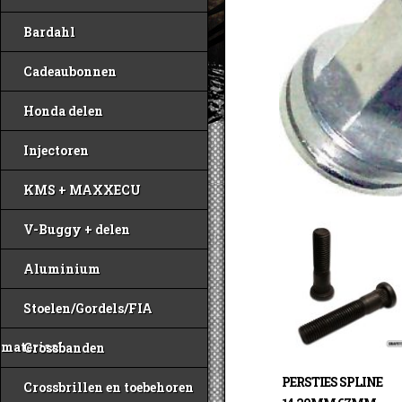
Bardahl
Cadeaubonnen
Honda delen
Injectoren
KMS + MAXXECU
V-Buggy + delen
Aluminium
Stoelen/Gordels/FIA
materiaal
Crossbanden
PERSTIES SPLINE
Crossbrillen en toebehoren