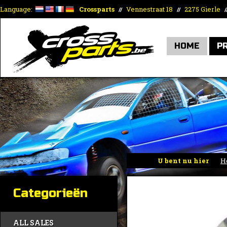
Language:
Crossparts
Vennestraat 18
2275 Gierle
//
//
/
HOME
P
U bent nu hier
H
Categorieën
ALL SALES