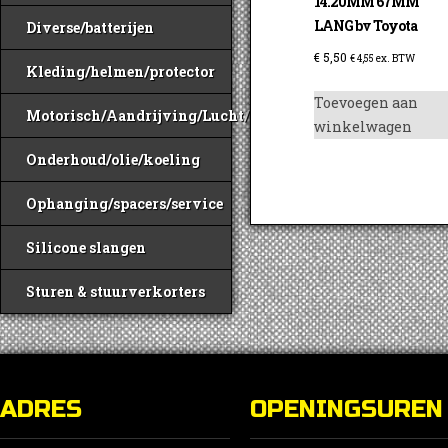
14.20MM 67MM
LANG bv Toyota
Diverse/batterijen
€
5,50
€
4,55
ex. BTW
Kleding/helmen/protector
Toevoegen aan
Motorisch/Aandrijving/Lucht/Benzine
winkelwagen
Onderhoud/olie/koeling
Ophanging/spacers/service
Silicone slangen
Sturen & stuurverkorters
ADRES
OPENINGSUREN