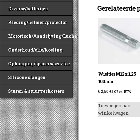
Gerelateerde 
Diverse/batterijen
Kleding/helmen/protector
Motorisch/Aandrijving/Lucht/Benzine
Onderhoud/olie/koeling
Ophanging/spacers/service
Wielties M12x 1.25
Silicone slangen
100mm
Sturen & stuurverkorters
€
2,50
€
2,07
ex. BTW
Toevoegen aan
winkelwagen