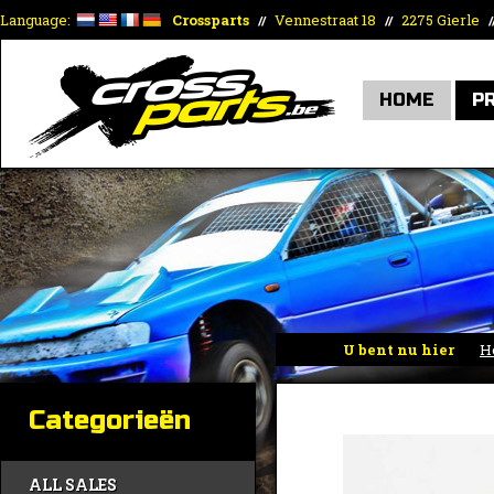
Language:
Crossparts
Vennestraat 18
2275 Gierle
//
//
/
HOME
P
U bent nu hier
H
Categorieën
ALL SALES