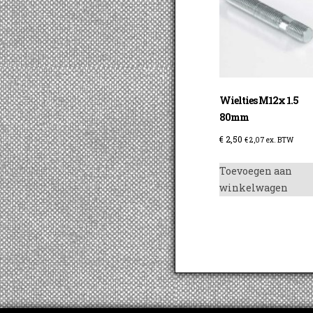
Wielties M12x 1.5
80mm
€
2,50
€
2,07
ex. BTW
Toevoegen aan
winkelwagen