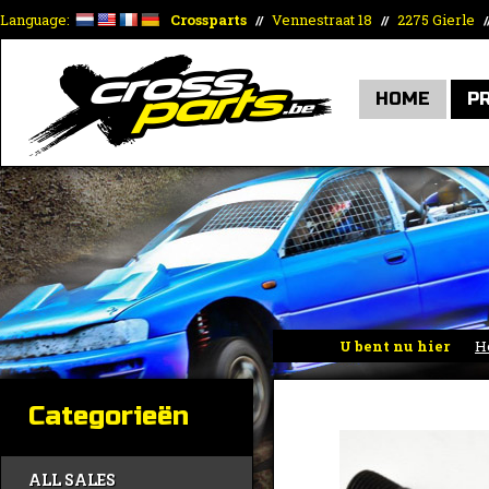
Language:
Crossparts
Vennestraat 18
2275 Gierle
//
//
/
HOME
P
U bent nu hier
H
Categorieën
ALL SALES