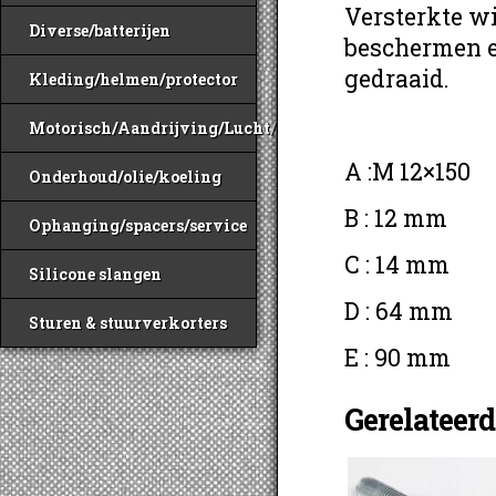
Versterkte w
Diverse/batterijen
beschermen en
gedraaid.
Kleding/helmen/protector
Motorisch/Aandrijving/Lucht/Benzine
A :M 12×150
Onderhoud/olie/koeling
B : 12 mm
Ophanging/spacers/service
C : 14 mm
Silicone slangen
D : 64 mm
Sturen & stuurverkorters
E : 90 mm
Gerelateer