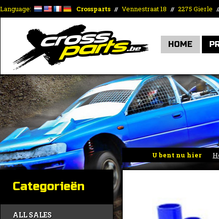
Language:
Crossparts
Vennestraat 18
2275 Gierle
//
//
/
HOME
P
U bent nu hier
H
Categorieën
ALL SALES