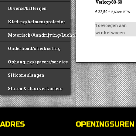
Verloop 80-60
Diverse/batterijen
€
22,50
€
18,60
ex. BTW
Kleding/helmen/protector
Toevoegen aan
winkelwagen
Motorisch/Aandrijving/Lucht/Benzine
Onderhoud/olie/koeling
Ophanging/spacers/service
Silicone slangen
Sturen & stuurverkorters
ADRES
OPENINGSUREN