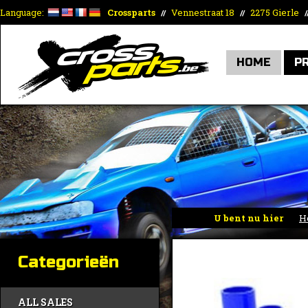
Language:
Crossparts
Vennestraat 18
2275 Gierle
//
//
/
HOME
P
U bent nu hier
H
Categorieën
ALL SALES