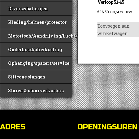
Verloop 51-45
Diverse/batterijen
€
16,50
€
13,64
ex. BTW
Kleding/helmen/protector
Toevoegen aan
winkelwagen
Motorisch/Aandrijving/Lucht/Benzine
Onderhoud/olie/koeling
Ophanging/spacers/service
Silicone slangen
Sturen & stuurverkorters
ADRES
OPENINGSUREN