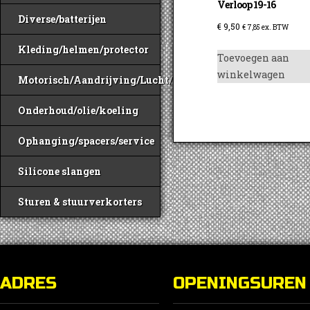
Verloop 19-16
Diverse/batterijen
€
9,50
€
7,85
ex. BTW
Kleding/helmen/protector
Toevoegen aan
winkelwagen
Motorisch/Aandrijving/Lucht/Benzine
Onderhoud/olie/koeling
Ophanging/spacers/service
Silicone slangen
Sturen & stuurverkorters
ADRES
OPENINGSUREN