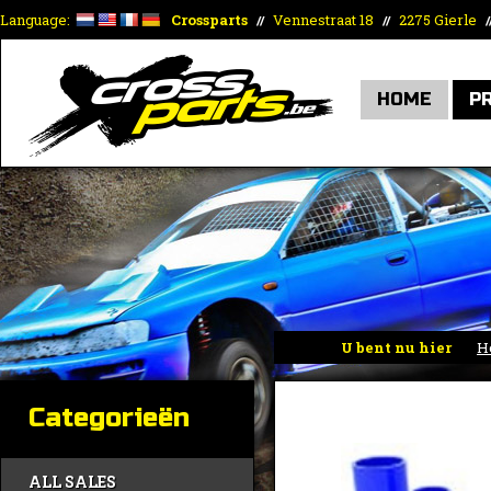
Language:
Crossparts
Vennestraat 18
2275 Gierle
//
//
/
HOME
P
U bent nu hier
H
Categorieën
ALL SALES