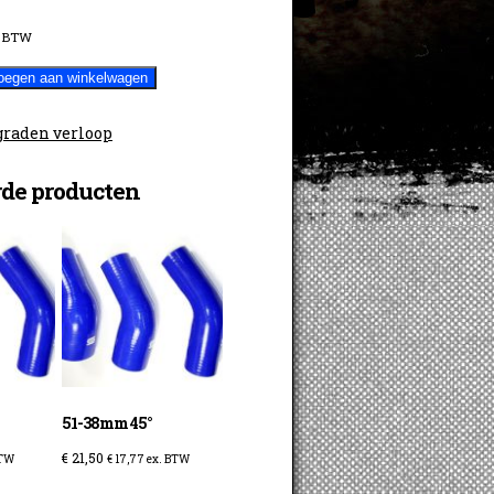
. BTW
oegen aan winkelwagen
graden verloop
rde producten
51-38mm 45°
€
21,50
BTW
€
17,77
ex. BTW