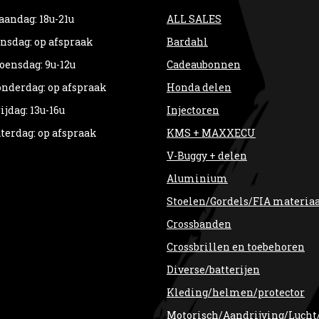
andag: 18u-21u
ALL SALES
nsdag: op afspraak
Bardahl
ensdag: 9u-12u
Cadeaubonnen
nderdag: op afspraak
Honda delen
ijdag: 13u-16u
Injectoren
terdag: op afspraak
KMS + MAXXECU
V-Buggy + delen
Aluminium
Stoelen/Gordels/FIA materia
Crossbanden
Crossbrillen en toebehoren
Diverse/batterijen
Kleding/helmen/protector
Motorisch/Aandrijving/Lucht