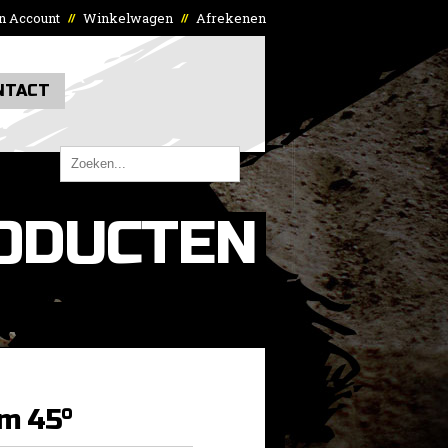
n Account
Winkelwagen
Afrekenen
//
//
NTACT
ODUCTEN
m 45°