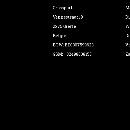
Crossparts
Ma
Vennestraat 18
Di
2275 Gierle
Wo
België
Do
BTW: BE0807590623
Vr
GSM: +32498608155
Za