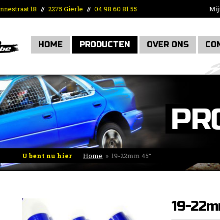
nnestraat 18
2275 Gierle
04 98 60 81 55
Mij
//
//
HOME
PRODUCTEN
OVER ONS
CO
PR
U bent nu hier
Home
»
19-22mm 45°
19-22m