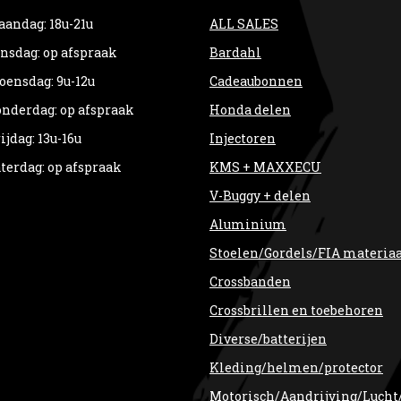
andag: 18u-21u
ALL SALES
nsdag: op afspraak
Bardahl
ensdag: 9u-12u
Cadeaubonnen
nderdag: op afspraak
Honda delen
ijdag: 13u-16u
Injectoren
terdag: op afspraak
KMS + MAXXECU
V-Buggy + delen
Aluminium
Stoelen/Gordels/FIA materia
Crossbanden
Crossbrillen en toebehoren
Diverse/batterijen
Kleding/helmen/protector
Motorisch/Aandrijving/Lucht