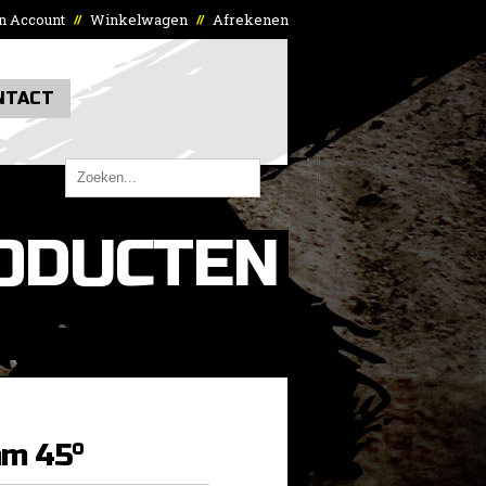
n Account
Winkelwagen
Afrekenen
//
//
NTACT
ODUCTEN
m 45°