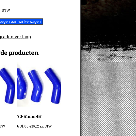
. BTW
oegen aan winkelwagen
graden verloop
rde producten
70-51mm 45°
€
31,00
BTW
€
25,62
ex. BTW