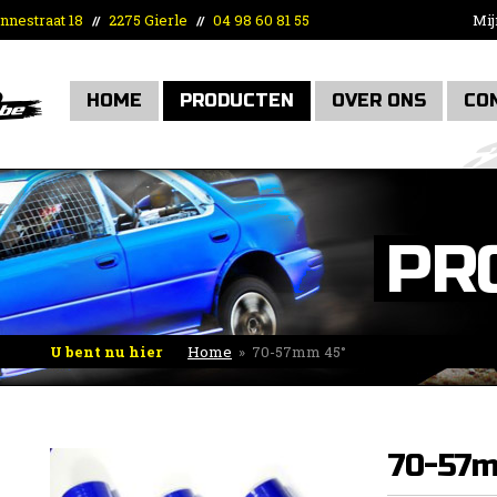
nnestraat 18
2275 Gierle
04 98 60 81 55
Mij
//
//
HOME
PRODUCTEN
OVER ONS
CO
PR
U bent nu hier
Home
»
70-57mm 45°
70-57m