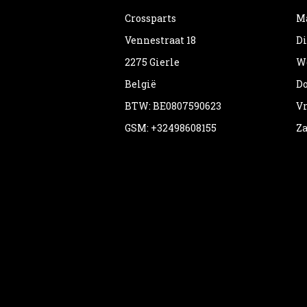
Crossparts
Ma
Vennestraat 18
Di
2275 Gierle
Wo
België
Do
BTW: BE0807590623
Vr
GSM: +32498608155
Za