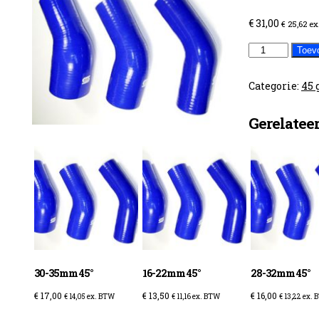
€
31,00
€
25,62
ex
70-
Toev
57mm
45°
Categorie:
45 
aantal
Gerelatee
30-35mm 45°
16-22mm 45°
28-32mm 45°
€
17,00
€
13,50
€
16,00
€
14,05
ex. BTW
€
11,16
ex. BTW
€
13,22
ex. 