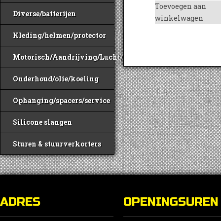
Toevoegen aan
Diverse/batterijen
winkelwagen
Kleding/helmen/protector
Motorisch/Aandrijving/Lucht/Benzine
Onderhoud/olie/koeling
Ophanging/spacers/service
Silicone slangen
Sturen & stuurverkorters
ADRES
OPENINGSUREN