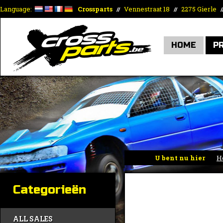
Language:
Crossparts
Vennestraat 18
2275 Gierle
//
//
/
HOME
P
U bent nu hier
H
Categorieën
ALL SALES