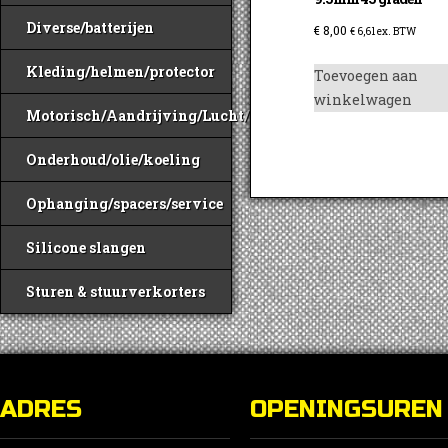
Diverse/batterijen
€
8,00
€
6,61
ex. BTW
Kleding/helmen/protector
Toevoegen aan
winkelwagen
Motorisch/Aandrijving/Lucht/Benzine
Onderhoud/olie/koeling
Ophanging/spacers/service
Silicone slangen
Sturen & stuurverkorters
ADRES
OPENINGSUREN