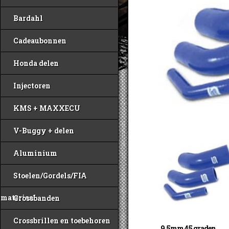
Bardahl
Cadeaubonnen
Honda delen
Injectoren
KMS + MAXXECU
V-Buggy + delen
Aluminium
Stoelen/Gordels/FIA
materiaal
Crossbanden
Crossbrillen en toebehoren
9.5mm 45 graden