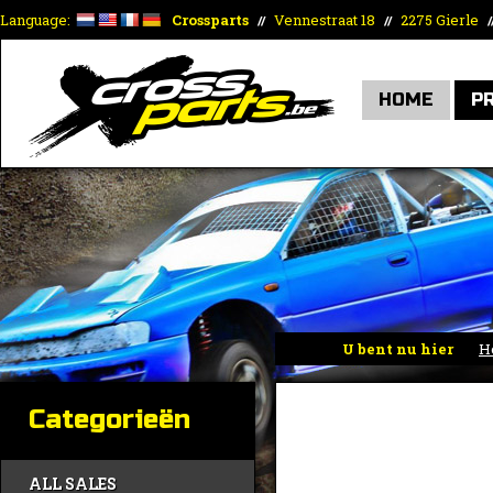
Language:
Crossparts
Vennestraat 18
2275 Gierle
//
//
/
HOME
P
U bent nu hier
H
Categorieën
ALL SALES