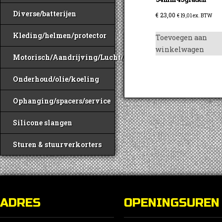
Diverse/batterijen
€
23,00
€
19,01
ex. BTW
Kleding/helmen/protector
Toevoegen aan
winkelwagen
Motorisch/Aandrijving/Lucht/Benzine
Onderhoud/olie/koeling
Ophanging/spacers/service
Silicone slangen
Sturen & stuurverkorters
ADRES
OPENINGSUREN