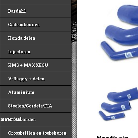
Bardahl
Cadeaubonnen
Honda delen
Injectoren
KMS + MAXXECU
V-Buggy + delen
Aluminium
Stoelen/Gordels/FIA
materiaal
Crossbanden
Crossbrillen en toebehoren
54mm 45graden