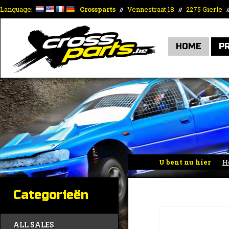
Language:
Crossparts
Vennestraat 18
2275 Gierle
//
//
/
HOME
P
U bent nu hier
H
Categorieën
ALL SALES