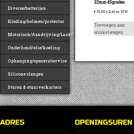
22mm 45graden
Diverse/batterijen
€
15,00
€
12,40
ex. BTW
Kleding/helmen/protector
Toevoegen aan
winkelwagen
Motorisch/Aandrijving/Lucht/Benzine
Onderhoud/olie/koeling
Ophanging/spacers/service
Silicone slangen
Sturen & stuurverkorters
ADRES
OPENINGSUREN