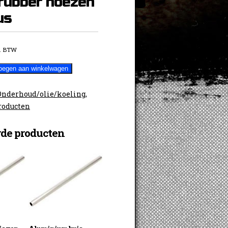
rubber hoezen
us
. BTW
oegen aan winkelwagen
Onderhoud/olie/koeling
,
roducten
rde producten