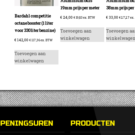
Aluminium buis
Aluminium bui
19mm prijs per meter
38mm prijs per
Bardahl competitie
€
24,00
€
33,00
€
19,83
ex. BTW
€
27,27
ex.
octane booster (1 liter
voor 330liter benzine)
Toevoegen aan
Toevoegen aa
enzine
winkelwagen
winkelwage
€
142,00
€
117,36
ex. BTW
Toevoegen aan
winkelwagen
OPENINGSUREN
PRODUCTEN