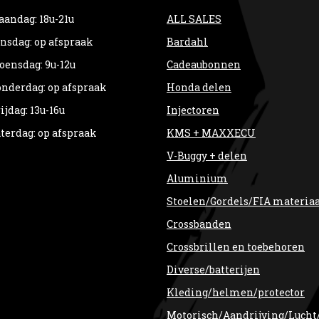
andag: 18u-21u
ALL SALES
nsdag: op afspraak
Bardahl
ensdag: 9u-12u
Cadeaubonnen
nderdag: op afspraak
Honda delen
ijdag: 13u-16u
Injectoren
terdag: op afspraak
KMS + MAXXECU
V-Buggy + delen
Aluminium
Stoelen/Gordels/FIA materia
Crossbanden
Crossbrillen en toebehoren
Diverse/batterijen
Kleding/helmen/protector
Motorisch/Aandrijving/Lucht