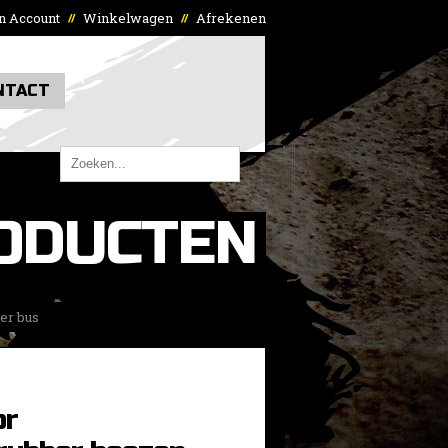
n Account
Winkelwagen
Afrekenen
//
//
NTACT
ODUCTEN
er bus
or