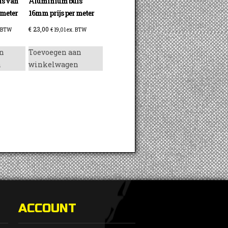
s van
Aluminium buis
 meter
16mm prijs per meter
€
23,00
 BTW
€
19,01
ex. BTW
n
Toevoegen aan
n
winkelwagen
ACCOUNT