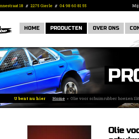
nnestraat 18
2275 Gierle
04 98 60 81 55
Mij
//
//
HOME
PRODUCTEN
OVER ONS
CO
PR
U bent nu hier
Home
»
Olie voor schuimrubber hoezen 1lit
Olie vo