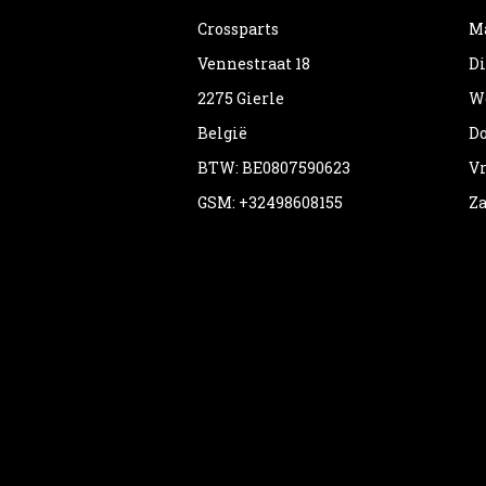
Crossparts
Ma
Vennestraat 18
Di
2275 Gierle
Wo
België
Do
BTW: BE0807590623
Vr
GSM: +32498608155
Za