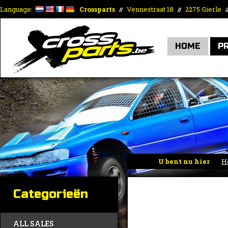
Language:
Crossparts
Vennestraat 18
2275 Gierle
//
//
/
HOME
P
U bent nu hier
H
Categorieën
ALL SALES