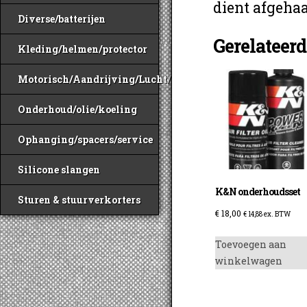
dient afgehaa
Diverse/batterijen
Gerelateer
Kleding/helmen/protector
Motorisch/Aandrijving/Lucht/Benzine
Onderhoud/olie/koeling
Ophanging/spacers/service
Silicone slangen
K&N onderhoudsset
Sturen & stuurverkorters
€
18,00
€
14,88
ex. BTW
Toevoegen aan
winkelwagen