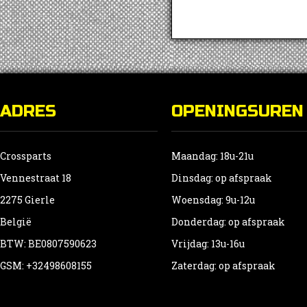
ADRES
OPENINGSUREN
Crossparts
Maandag: 18u-21u
Vennestraat 18
Dinsdag: op afspraak
2275 Gierle
Woensdag: 9u-12u
België
Donderdag: op afspraak
BTW: BE0807590623
Vrijdag: 13u-16u
GSM: +32498608155
Zaterdag: op afspraak