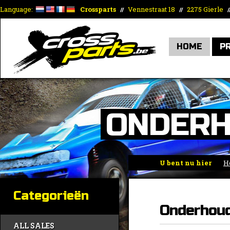
Language:
Crossparts
Vennestraat 18
2275 Gierle
//
//
/
HOME
P
ONDERH
U bent nu hier
H
Categorieën
Onderhou
ALL SALES