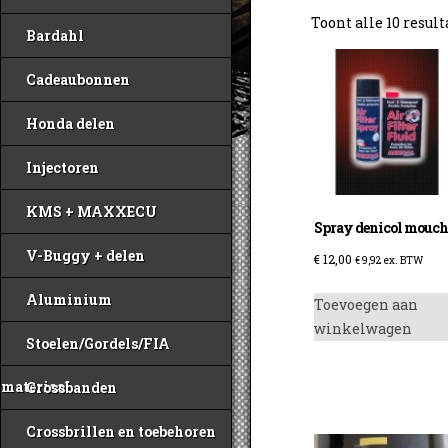
Toont alle 10 resul
Bardahl
Cadeaubonnen
Honda delen
Injectoren
KMS + MAXXECU
Spray denicol mouch
V-Buggy + delen
€
12,00
€
9,92
ex. BTW
Aluminium
Toevoegen aan
winkelwagen
Stoelen/Gordels/FIA
materiaal
Crossbanden
Crossbrillen en toebehoren