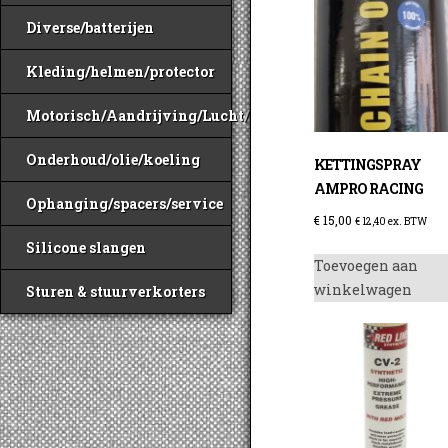
Diverse/batterijen
Kleding/helmen/protector
Motorisch/Aandrijving/Lucht/Benzine
Onderhoud/olie/koeling
KETTINGSPRAY
AMPRO RACING
Ophanging/spacers/service
€
15,00
€
12,40
ex. BTW
Silicone slangen
Toevoegen aan
winkelwagen
Sturen & stuurverkorters