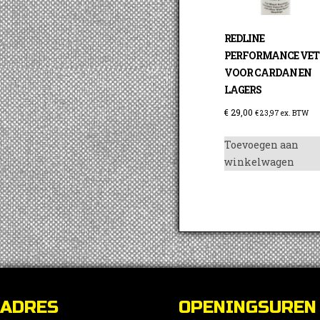
REDLINE
PERFORMANCE VET
VOOR CARDAN EN
LAGERS
€
29,00
€
23,97
ex. BTW
Toevoegen aan
winkelwagen
ADRES
OPENINGSUREN