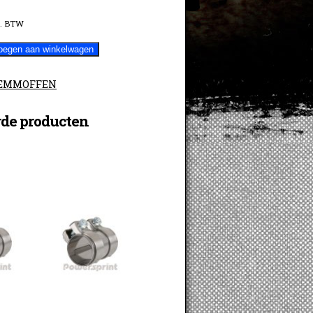
. BTW
oegen aan winkelwagen
EMMOFFEN
rde producten