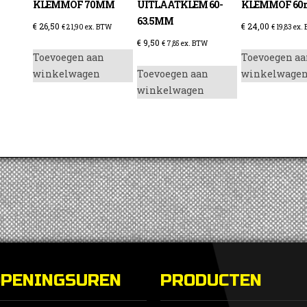
KLEMMOF 70MM
UITLAATKLEM 60-
KLEMMOF 6
63.5MM
€
26,50
€
24,00
€
21,90
ex. BTW
€
19,83
ex.
€
9,50
€
7,85
ex. BTW
Toevoegen aan
Toevoegen aa
winkelwagen
Toevoegen aan
winkelwage
enzine
winkelwagen
OPENINGSUREN
PRODUCTEN