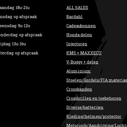
andag: 18u-21u
ALL SALES
nsdag: op afspraak
Bardahl
ensdag: 9u-12u
Cadeaubonnen
nderdag: op afspraak
Honda delen
ijdag: 13u-16u
Injectoren
terdag: op afspraak
KMS + MAXXECU
V-Buggy + delen
Aluminium
Stoelen/Gordels/FIA materia
Crossbanden
Crossbrillen en toebehoren
Diverse/batterijen
Kleding/helmen/protector
Motorisch/Aandrijving/Lucht