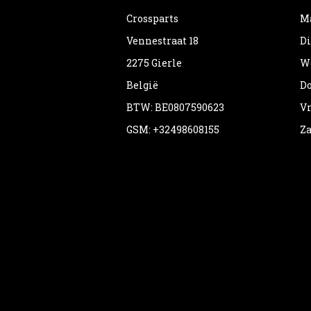
Crossparts
Ma
Vennestraat 18
Di
2275 Gierle
Wo
België
Do
BTW: BE0807590623
Vr
GSM: +32498608155
Za