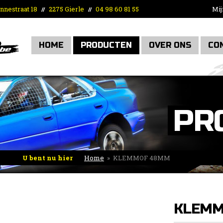
nnestraat 18
2275 Gierle
04 98 60 81 55
Mij
//
//
HOME
PRODUCTEN
OVER ONS
CO
PR
U bent nu hier
Home
»
KLEMMOF 48MM
KLEMM