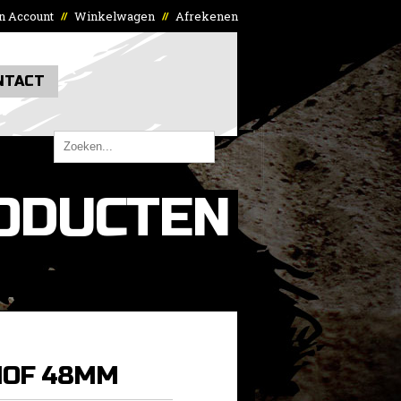
n Account
Winkelwagen
Afrekenen
//
//
NTACT
ODUCTEN
OF 48MM