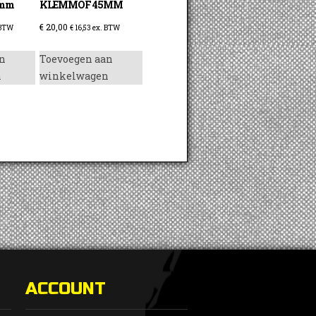
0mm
KLEMMOF 45MM
€
20,00
 BTW
€
16,53
ex. BTW
n
Toevoegen aan
n
winkelwagen
ACCOUNT