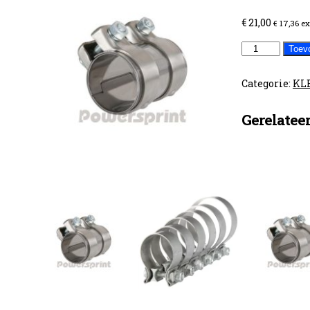
€
21,00
€
17,36
ex
KLEMMOF
Toev
48MM
aantal
Categorie:
KL
Gerelatee