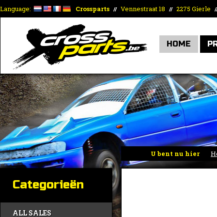
Language:
Crossparts
Vennestraat 18
2275 Gierle
//
//
/
HOME
P
U bent nu hier
H
Categorieën
ALL SALES