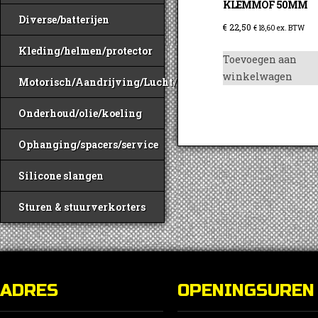
KLEMMOF 50MM
Diverse/batterijen
€
22,50
€
18,60
ex. BTW
Kleding/helmen/protector
Toevoegen aan
winkelwagen
Motorisch/Aandrijving/Lucht/Benzine
Onderhoud/olie/koeling
Ophanging/spacers/service
Silicone slangen
Sturen & stuurverkorters
ADRES
OPENINGSUREN