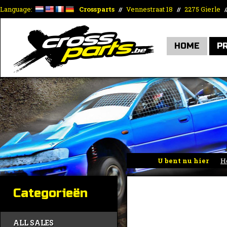
Language:
Crossparts
Vennestraat 18
2275 Gierle
//
//
/
HOME
P
U bent nu hier
H
Categorieën
ALL SALES