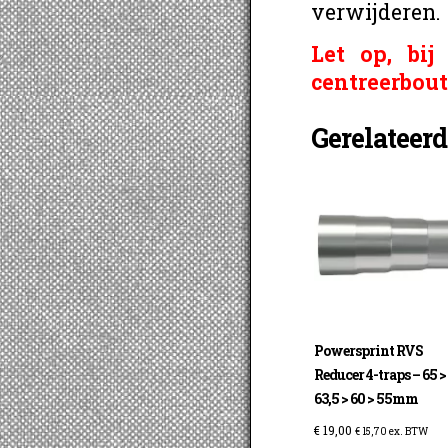
verwijderen.
Let op, bi
centreerbout
Gerelateer
Powersprint RVS
Reducer 4-traps – 65 >
63,5 > 60 > 55mm
€
19,00
€
15,70
ex. BTW