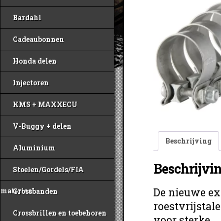
Bardahl
Cadeaubonnen
Honda delen
Injectoren
KMS + MAXXECU
V-Buggy + delen
Beschrijving
Aluminium
Beschrijvi
Stoelen/Gordels/FIA
De nieuwe ex
materiaal
Crossbanden
roestvrijsta
Crossbrillen en toebehoren
voor sterke,