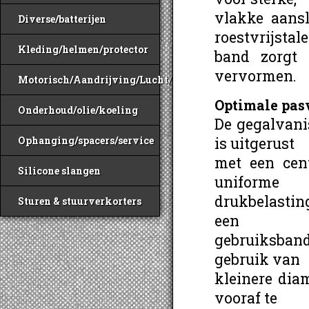
vlakke aans
Diverse/batterijen
roestvrijstal
Kleding/helmen/protector
band zorgt 
vervormen.
Motorisch/Aandrijving/Lucht/Benzine
Optimale pas
Onderhoud/olie/koeling
De gegalvani
Ophanging/spacers/service
is uitgerust
met een cen
Silicone slangen
uniforme
drukbelastin
Sturen & stuurverkorters
een
gebruiksband
gebruik van
kleinere dia
vooraf te