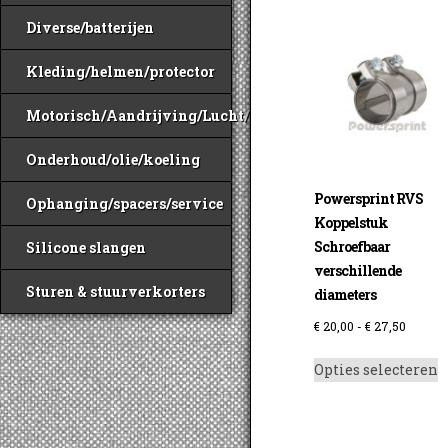
Diverse/batterijen
Kleding/helmen/protector
Motorisch/Aandrijving/Lucht/Benzine
Onderhoud/olie/koeling
Powersprint RVS
Ophanging/spacers/service
Koppelstuk
Schroefbaar
Silicone slangen
verschillende
Sturen & stuurverkorters
diameters
Prijskl
€
20,00
-
€
27,50
€ 20,00
D
Opties selecteren
tot
p
€ 27,50
h
m