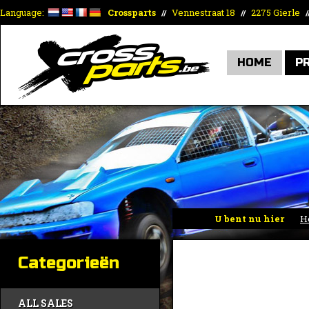
Language:
Crossparts
Vennestraat 18
2275 Gierle
//
//
/
HOME
P
U bent nu hier
H
Categorieën
ALL SALES