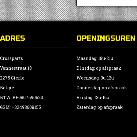
v
D
o
k
g
ADRES
OPENINGSUREN
w
o
d
Crossparts
Maandag: 18u-21u
p
Vennestraat 18
Dinsdag: op afspraak
2275 Gierle
Woensdag: 9u-12u
België
Donderdag: op afspraak
BTW: BE0807590623
Vrijdag: 13u-16u
GSM: +32498608155
Zaterdag: op afspraak