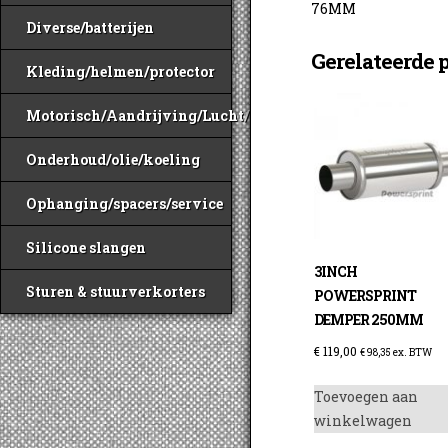
76MM
Diverse/batterijen
Gerelateerde 
Kleding/helmen/protector
Motorisch/Aandrijving/Lucht/Benzine
Onderhoud/olie/koeling
Ophanging/spacers/service
Silicone slangen
3INCH
Sturen & stuurverkorters
POWERSPRINT
DEMPER 250MM
€
119,00
€
98,35
ex. BTW
Toevoegen aan
winkelwagen