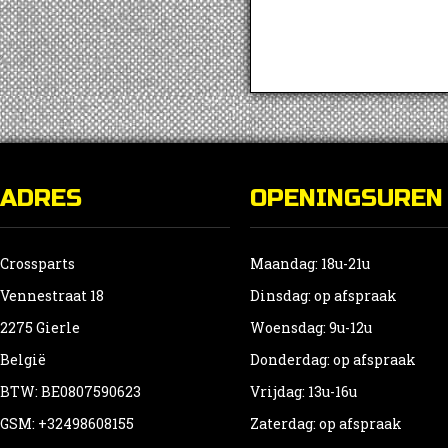
ADRES
OPENINGSUREN
Crossparts
Maandag: 18u-21u
Vennestraat 18
Dinsdag: op afspraak
2275 Gierle
Woensdag: 9u-12u
België
Donderdag: op afspraak
BTW: BE0807590623
Vrijdag: 13u-16u
GSM: +32498608155
Zaterdag: op afspraak