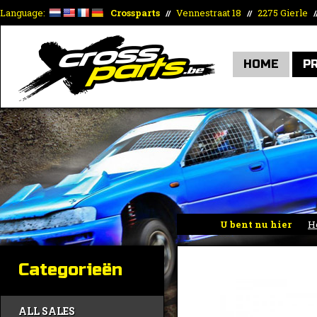
Language:
Crossparts
Vennestraat 18
2275 Gierle
//
//
/
HOME
P
U bent nu hier
H
Categorieën
ALL SALES