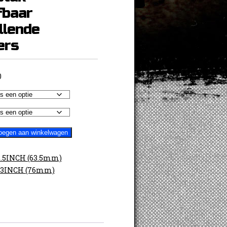
fbaar
llende
ers
Prijsklasse:
0
€ 20,00
tot
€ 27,50
oegen aan winkelwagen
2.5INCH (63.5mm)
3INCH (76mm)