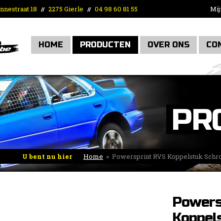
nnestraat 18
2275 Gierle
04 98 60 81 55
Mij
//
//
HOME
PRODUCTEN
OVER ONS
CO
PR
U bent nu hier
Home
»
Powersprint RVS Koppelstuk Schro
Powers
Koppel