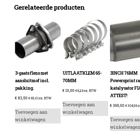
Gerelateerde producten
3-gaats flens met
UITLAATKLEM 65-
3INCH 76MM
aansluitmof incl.
70MM
Powersprint ra
pakking.
katalysator FI
€
10,00
€
8,26
ex. BTW
ATTEST!
€
83,50
€
69,01
ex. BTW
Toevoegen aan
€
369,00
€
304,96
e
Toevoegen aan
winkelwagen
winkelwagen
Toevoegen aa
winkelwage