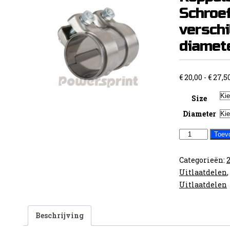
Schroe
verschi
diamet
€
20,00
-
€
27,5
Size
Diameter
Powersprint
Toev
RVS
Koppelstuk
Categorieën:
Schroefbaar
Uitlaatdelen
,
verschillende
Uitlaatdelen
diameters
aantal
Beschrijving