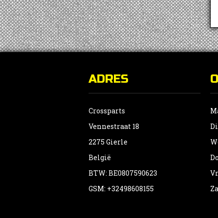
ADRES
Crossparts
Ma
Vennestraat 18
Di
2275 Gierle
Wo
België
Do
BTW: BE0807590623
Vr
GSM: +32498608155
Za