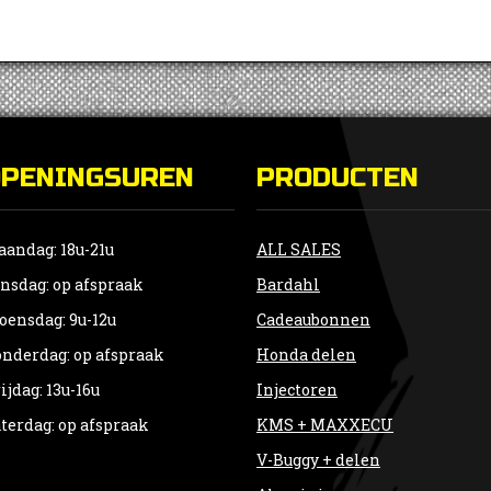
OPENINGSUREN
PRODUCTEN
andag: 18u-21u
ALL SALES
nsdag: op afspraak
Bardahl
ensdag: 9u-12u
Cadeaubonnen
nderdag: op afspraak
Honda delen
ijdag: 13u-16u
Injectoren
terdag: op afspraak
KMS + MAXXECU
V-Buggy + delen