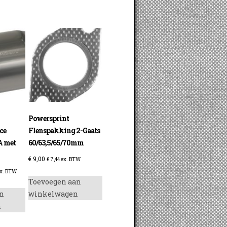
Powersprint
ce
Flenspakking 2-Gaats
A met
60/63,5/65/70mm
€
9,00
€
7,44
ex. BTW
x. BTW
Toevoegen aan
n
winkelwagen
n