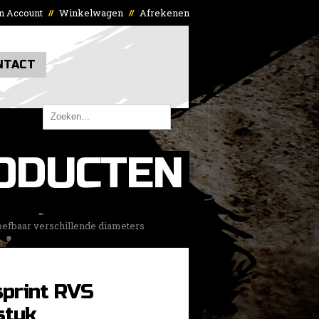
n Account
Winkelwagen
Afrekenen
//
//
NTACT
ODUCTEN
efbaar verschillende diameters
print RVS
stuk