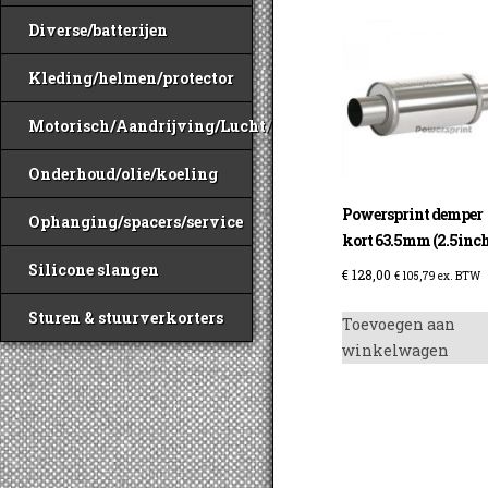
Diverse/batterijen
Kleding/helmen/protector
Motorisch/Aandrijving/Lucht/Benzine
Onderhoud/olie/koeling
Powersprint demper
Ophanging/spacers/service
kort 63.5mm (2.5inc
Silicone slangen
€
128,00
€
105,79
ex. BTW
Sturen & stuurverkorters
Toevoegen aan
winkelwagen