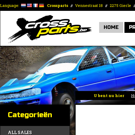
Language:
Crossparts
Vennestraat 18
2275 Gierle
//
//
/
HOME
P
U bent nu hier
H
Categorieën
ALL SALES